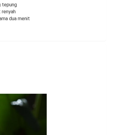
g tepung
t renyah
lama dua menit