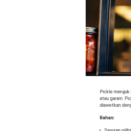
Pickle meruju
atau garam. Pic
diawetkan deng
Bahan:
Sayuran pilih