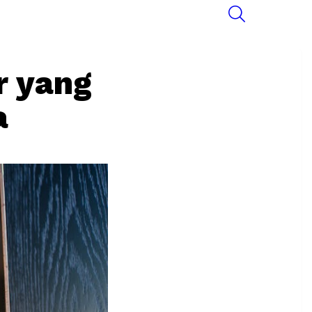
SEARCH
r yang
a