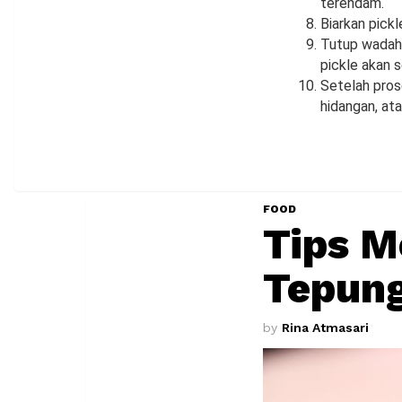
terendam.
Biarkan pickl
Tutup wadah 
pickle akan 
Setelah pros
hidangan, at
FOOD
Tips 
Tepung
by
Rina Atmasari