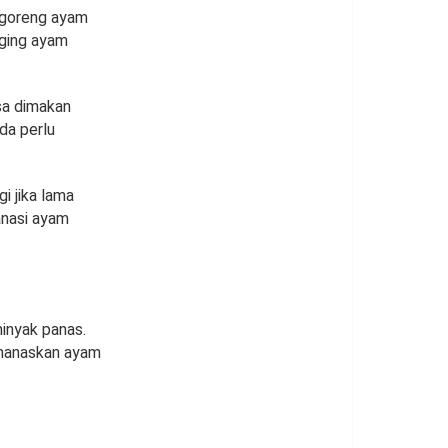
ggoreng ayam
aging ayam
isa dimakan
da perlu
i jika lama
anasi ayam
inyak panas.
emanaskan ayam