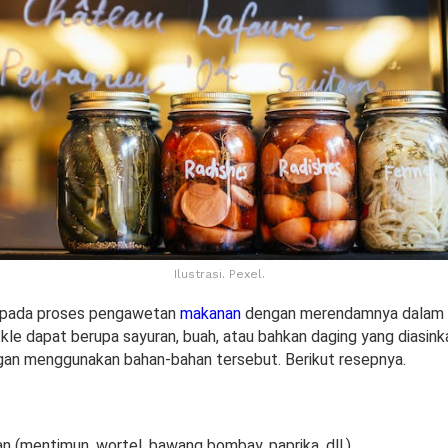
Ilustrasi. Pexel.
k pada proses pengawetan
makanan
dengan merendamnya dalam l
kle dapat berupa sayuran, buah, atau bahkan daging yang diasink
an menggunakan bahan-bahan tersebut. Berikut resepnya.
an (mentimun, wortel, bawang bombay, paprika, dll.)