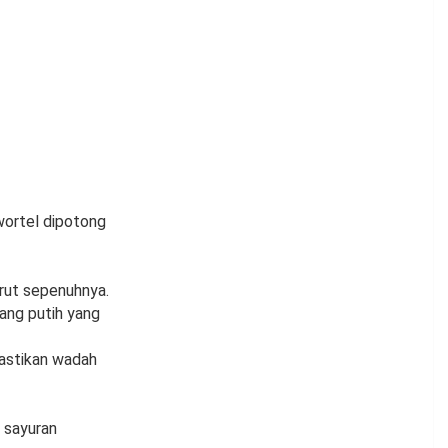
 wortel dipotong
arut sepenuhnya.
ang putih yang
Pastikan wadah
 sayuran