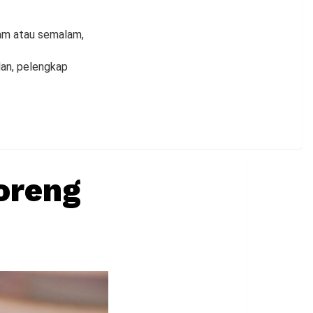
jam atau semalam,
lan, pelengkap
oreng