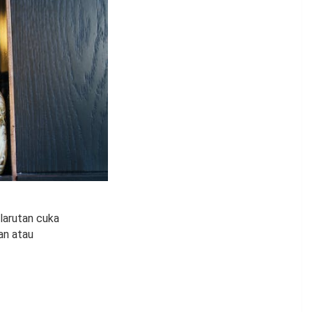
arutan cuka
an atau