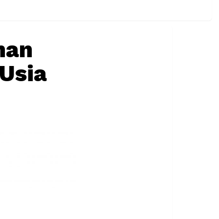
nan
Usia