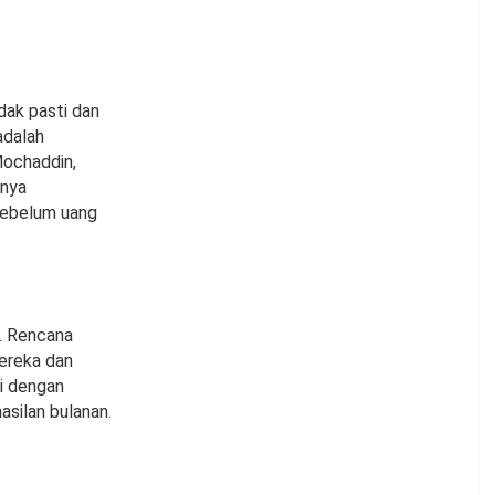
dak pasti dan
adalah
Mochaddin,
rnya
sebelum uang
. Rencana
ereka dan
i dengan
asilan bulanan.