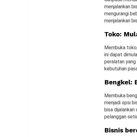
menjalankan bis
mengurangi beb
menjalankan bis
Toko: Mul
Membuka toko, b
ini dapat dimu
peralatan yang 
kebutuhan pasar
Bengkel: B
Membuka bengke
menjadi opsi bi
bisa dijalankan
pelanggan setia
Bisnis be