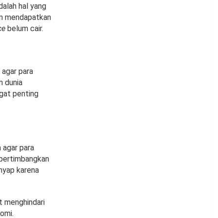
dalah hal yang
m mendapatkan
ce
belum cair.
 agar para
m dunia
gat penting
 agar para
 pertimbangkan
enyap karena
t menghindari
omi.