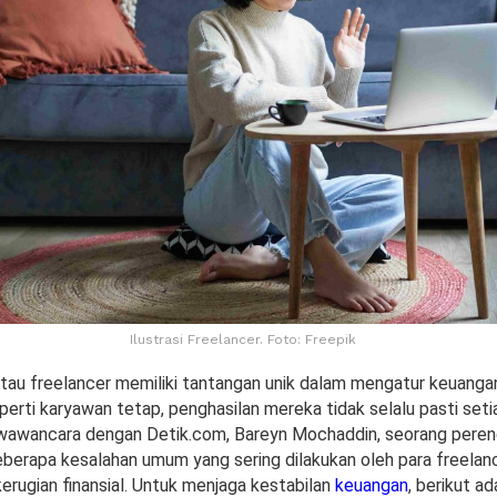
Ilustrasi Freelancer. Foto: Freepik
atau freelancer memiliki tantangan unik dalam mengatur keuanga
perti karyawan tetap, penghasilan mereka tidak selalu pasti seti
wawancara dengan Detik.com, Bareyn Mochaddin, seorang peren
erapa kesalahan umum yang sering dilakukan oleh para freelan
rugian finansial. Untuk menjaga kestabilan
keuangan
, berikut a