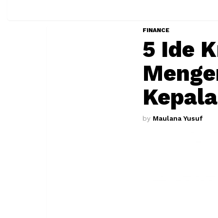
FINANCE
5 Ide 
Mengem
Kepala
by
Maulana Yusuf