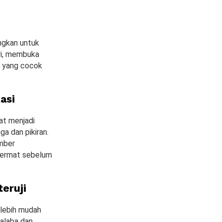
ngkan untuk
ri, membuka
is yang cocok
asi
at menjadi
ga dan pikiran.
umber
cermat sebelum
eruji
 lebih mudah
ralaba dan