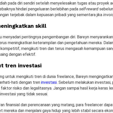
iah pada diri sendiri setelah menyelesaikan tugas atau proyek a
sebaiknya hindari pengeluaran berlebihan pada
self-reward
sebelu
ngan terjebak dalam kepuasan pribadi yang sementara jika
invoi
meningkatkan skill
lu menyadari pentingnya pengembangan diri. Bareyn menyarankan
terus meningkatkan keterampilan dan pengetahuan mereka. Dala
 kompetitif, mengikuti tren dan terus mengasah kemampuan san
saing dengan efektif.
ut tren investasi
ng untuk mengikuti tren di dunia freelance, Bareyn mengingatkan
erhati-hati dengan tren
investasi
. Sebelum melakukan investasi,
aktor risiko dan legalitasnya. Jangan sampai hasil kerja keras l
investasi yang tidak sesuai.
ran finansial dan perencanaan yang matang, para freelancer dapa
t mereka dan menjalani gaya hidup yang lebih stabil secara ekon