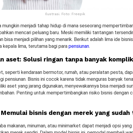
Ilustrasi. Foto: Freepik
ma mungkin menjadi tahap hidup di mana seseorang mempertimba
 bahkan mencari peluang baru. Meski memiliki tantangan tersendi
 bisa menjadi pilihan yang menarik. Berikut adalah lima ide bisn
a kepala lima, terutama bagi para
pensiunan
.
 aset: Solusi ringan tanpa banyak komplik
, seperti kendaraan bermotor, rumah, atau peralatan pesta, dap
agi pensiunan. Bisnis ini cocok karena tidak menguras banyak tena
liki aset yang jarang digunakan, menyewakannya bisa menjadi s
mbahan. Penting untuk mempertimbangkan risiko bisnis dengan 
 Memulai bisnis dengan merek yang sudah t
ba makanan, minuman, atau minimarket dapat menjadi opsi yang
rikan merek sendiri. Dalam model bisnis ini, pemodal membeli wa