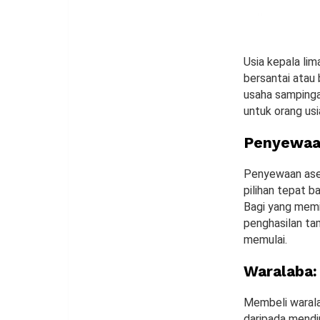
Usia kepala li
bersantai atau
usaha sampingan
untuk orang usi
Penyewaan
Penyewaan aset
pilihan tepat b
Bagi yang memi
penghasilan ta
memulai.
Waralaba:
Membeli warala
daripada mendi