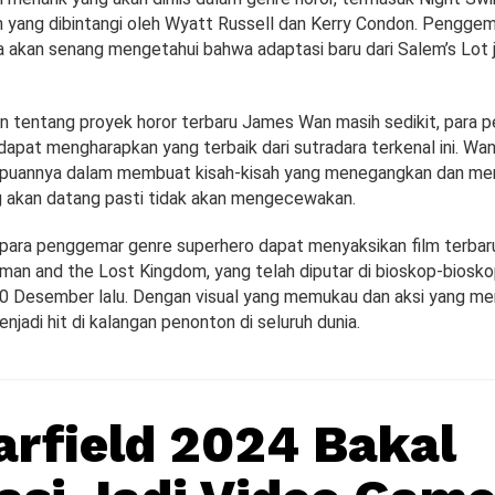
n yang dibintangi oleh Wyatt Russell dan Kerry Condon. Penggema
uga akan senang mengetahui bahwa adaptasi baru dari Salem’s Lot
an tentang proyek horor terbaru James Wan masih sedikit, para
dapat mengharapkan yang terbaik dari sutradara terkenal ini. Wan
uannya dalam membuat kisah-kisah yang menegangkan dan men
 akan datang pasti tidak akan mengecewakan.
 para penggemar genre superhero dapat menyaksikan film terbaru
an and the Lost Kingdom, yang telah diputar di bioskop-biosko
20 Desember lalu. Dengan visual yang memukau dan aksi yang me
enjadi hit di kalangan penonton di seluruh dunia.
arfield 2024 Bakal