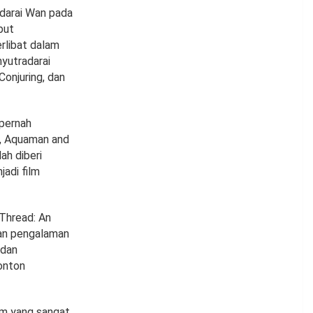
darai Wan pada
but
rlibat dalam
nyutradarai
Conjuring, dan
 pernah
a, Aquaman and
ah diberi
jadi film
 Thread: An
gan pengalaman
 dan
onton
wim yang sangat