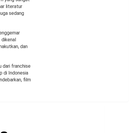
r literatur
 juga sedang
 penggemar
 dikenal
akutkan, dan
 dari franchise
p di Indonesia
ndebarkan, film