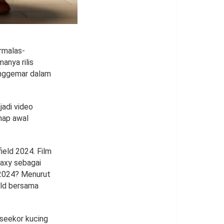
rmalas-
anya rilis
penggemar dalam
jadi video
hap awal
ield 2024. Film
laxy sebagai
d 2024? Menurut
eld bersama
 seekor kucing