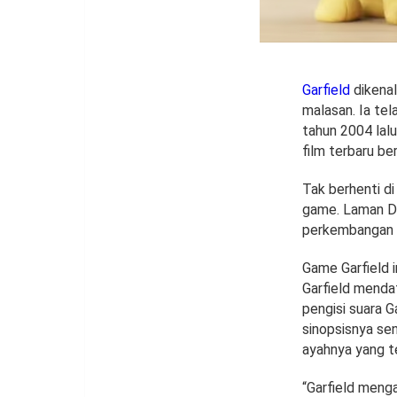
Garfield
dikenal
malasan. Ia tel
tahun 2004 lal
film terbaru be
Tak berhenti di
game. Laman D
perkembangan s
Game Garfield i
Garfield mendat
pengisi suara G
sinopsisnya sen
ayahnya yang te
“Garfield meng