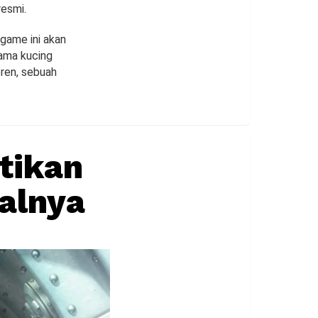
resmi.
game ini akan
ama kucing
oren, sebuah
ntikan
alnya