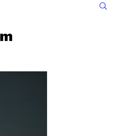
SEARCH
lm