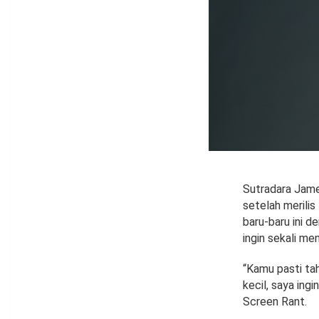
Sutradara Jame
setelah merili
baru-baru ini d
ingin sekali me
“Kamu pasti ta
kecil, saya ing
Screen Rant.