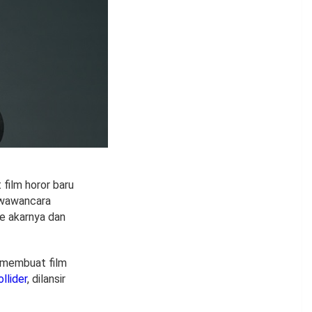
film horor baru
 wawancara
ke akarnya dan
a membuat film
llider
, dilansir