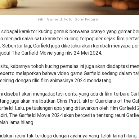
Film Garfield. Foto: Sony Picture
 sebagai karakter kucing gemuk berwarna oranye yang gemar be
ah menjadi salah satu karakter kucing terpopuler sejak film pertam
u. Sebentar lagi, Garfield juga diketahui akan kembali menyapa 
rjudul The Garfield Movie yang rilis 24 Mei 2024.
 situ, kabarnya tokoh kucing pemalas ini juga akan diadaptasi men
exerto melaporkan bahwa video game Garfield sedang dalam ta
eiring dengan rilis film animasinya 2024 mendatang.
ni disebut akan mengadaptasi cerita yang ada di film terbaru Garf
ang juga akan melibatkan Chris Pratt, aktor Guardians of the Ga
arfield. Lalu, petualangan apa yang ditawarkan oleh film Garfiel
diri, The Garfield Movie 2024 akan bercerita tentang reuni Garfi
lah lama hilang
adakan reuni tak terduga dengan ayahnya yang telah lama hilang,