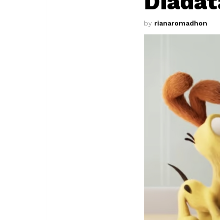
Diadat
by
rianaromadhon