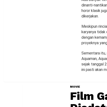
dinanti-nantika
horor klasik j
dikerjakan.
Meskipun rinci
karyanya tidak 
dengan kemamp
proyeknya yang
Sementara itu,
Aquaman, Aquam
sejak tanggal 
ini pasti akan m
MOVIE
Film G