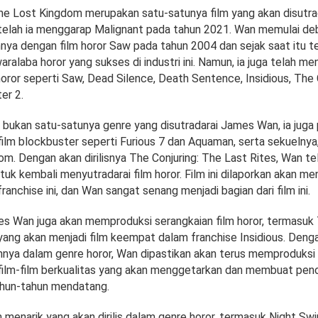
he Lost Kingdom merupakan satu-satunya film yang akan disutra
telah ia menggarap Malignant pada tahun 2021. Wan memulai de
nya dengan film horor Saw pada tahun 2004 dan sejak saat itu te
alaba horor yang sukses di industri ini. Namun, ia juga telah me
oror seperti Saw, Dead Silence, Death Sentence, Insidious, The 
er 2.
 bukan satu-satunya genre yang disutradarai James Wan, ia juga
film blockbuster seperti Furious 7 dan Aquaman, serta sekuelny
m. Dengan akan dirilisnya The Conjuring: The Last Rites, Wan tel
k kembali menyutradarai film horor. Film ini dilaporkan akan men
franchise ini, dan Wan sangat senang menjadi bagian dari film ini.
ames Wan juga akan memproduksi serangkaian film horor, termasuk
, yang akan menjadi film keempat dalam franchise Insidious. Den
nya dalam genre horor, Wan dipastikan akan terus memproduksi
film-film berkualitas yang akan menggetarkan dan membuat pen
ahun-tahun mendatang.
 menarik yang akan dirilis dalam genre horor, termasuk Night S