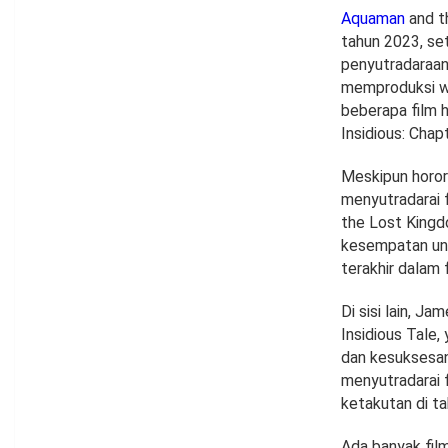
Aquaman
and t
tahun 2023, se
penyutradaraan
memproduksi war
beberapa film h
Insidious: Chapt
Meskipun horor
menyutradarai 
the Lost Kingdo
kesempatan untu
terakhir dalam 
Di sisi lain, J
Insidious Tale
dan kesuksesan
menyutradarai 
ketakutan di t
Ada banyak film