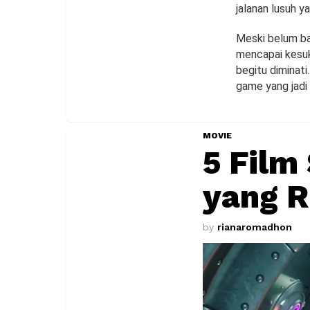
jalanan lusuh y
Meski belum ba
mencapai kesuk
begitu diminat
game yang jadi 
MOVIE
5 Film
yang R
by
rianaromadhon