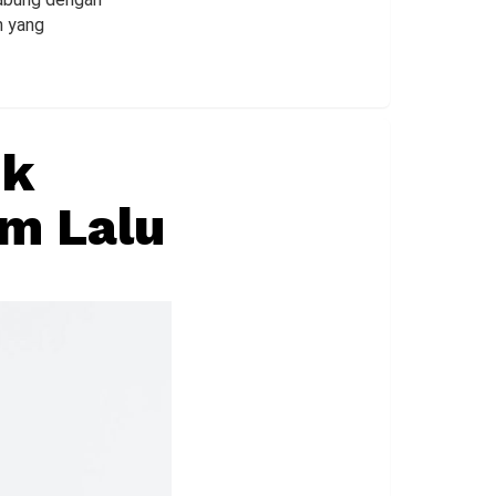
n yang
uk
m Lalu