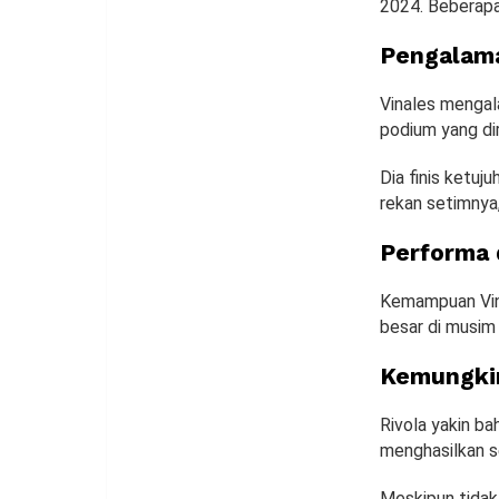
2024. Beberapa 
Pengalama
Vinales mengal
podium yang dir
Dia finis ketuj
rekan setimnya,
Performa 
Kemampuan Vin
besar di musim
Kemungkin
Rivola yakin ba
menghasilkan s
Meskipun tidak