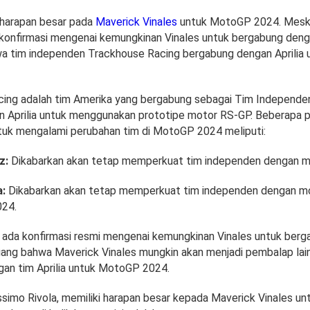
i harapan besar pada
Maverick Vinales
untuk MotoGP 2024. Meski
 konfirmasi mengenai kemungkinan Vinales untuk bergabung dengan
a tim independen Trackhouse Racing bergabung dengan Aprilia
cing adalah tim Amerika yang bergabung sebagai Tim Independ
n Aprilia untuk menggunakan prototipe motor RS-GP. Beberapa
ntuk mengalami perubahan tim di MotoGP 2024 meliputi:
z:
Dikabarkan akan tetap memperkuat tim independen dengan mot
a:
Dikabarkan akan tetap memperkuat tim independen dengan mot
024.
 ada konfirmasi resmi mengenai kemungkinan Vinales untuk ber
eluang bahwa Maverick Vinales mungkin akan menjadi pembalap lai
an tim Aprilia untuk MotoGP 2024.
assimo Rivola, memiliki harapan besar kepada Maverick Vinales 