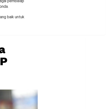
bagai pembalap
onda.
ang baik untuk
a
GP