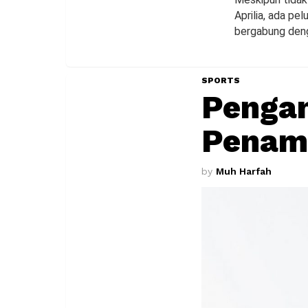
Aprilia, ada p
bergabung deng
SPORTS
Pengam
Penamp
by
Muh Harfah