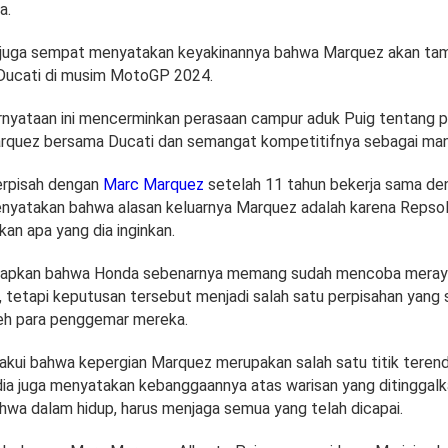
a.
ig juga sempat menyatakan keyakinannya bahwa Marquez akan tamp
Ducati di musim MotoGP 2024.
nyataan ini mencerminkan perasaan campur aduk Puig tentang p
quez bersama Ducati dan semangat kompetitifnya sebagai mana
erpisah dengan
Marc Marquez
setelah 11 tahun bekerja sama de
nyatakan bahwa alasan keluarnya Marquez adalah karena Repsol
an apa yang dia inginkan.
apkan bahwa Honda sebenarnya memang sudah mencoba meray
, tetapi keputusan tersebut menjadi salah satu perpisahan yang
eh para penggemar mereka.
akui bahwa kepergian Marquez merupakan salah satu titik teren
ia juga menyatakan kebanggaannya atas warisan yang ditinggal
hwa dalam hidup, harus menjaga semua yang telah dicapai.