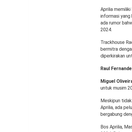
Aprilia memilik
informasi yang
ada rumor bahw
2024.
Trackhouse Ra
bermitra denga
diperkirakan u
Raul Fernande
Miguel Oliveir
untuk musim 2
Meskipun tidak
Aprilia, ada p
bergabung deng
Bos Aprilia, M