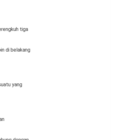
rengkuh tiga
in di belakang
suatu yang
an
gabung dengan