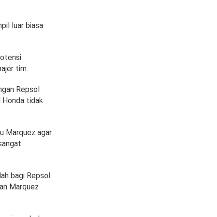
il luar biasa
otensi
jer tim.
ngan Repsol
 Honda tidak
u Marquez agar
 sangat
dah bagi Repsol
kan Marquez