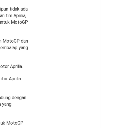
pun tidak ada
 tim Aprilia,
 untuk MotoGP
en MotoGP dan
 pembalap yang
or Aprilia.
or Aprilia
gabung dengan
n yang
untuk MotoGP