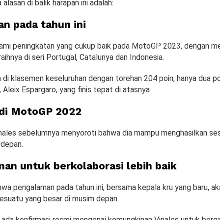
alasan di balik harapan ini adalah:
n pada tahun ini
ami peningkatan yang cukup baik pada MotoGP 2023, dengan me
aihnya di seri Portugal, Catalunya dan Indonesia.
uh di klasemen keseluruhan dengan torehan 204 poin, hanya dua po
 Aleix Espargaro, yang finis tepat di atasnya
di MotoGP 2022
ales sebelumnya menyoroti bahwa dia mampu menghasilkan se
 depan.
an untuk berkolaborasi lebih baik
hwa pengalaman pada tahun ini, bersama kepala kru yang baru, ak
esuatu yang besar di musim depan.
 ada konfirmasi resmi mengenai kemungkinan Vinales untuk ber