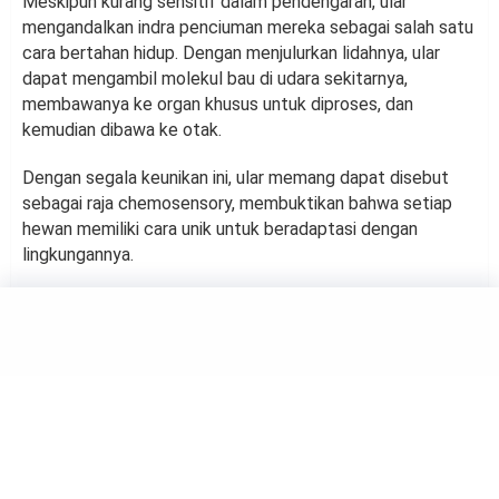
Meskipun kurang sensitif dalam pendengaran, ular
mengandalkan indra penciuman mereka sebagai salah satu
cara bertahan hidup. Dengan menjulurkan lidahnya, ular
dapat mengambil molekul bau di udara sekitarnya,
membawanya ke organ khusus untuk diproses, dan
kemudian dibawa ke otak.
Dengan segala keunikan ini, ular memang dapat disebut
sebagai raja chemosensory, membuktikan bahwa setiap
hewan memiliki cara unik untuk beradaptasi dengan
lingkungannya.
SAINS
Ini yang Terjadi Pada Tubuh
Kita Saat Kadar Gula Darah
Tinggi
by
Dwi Reka