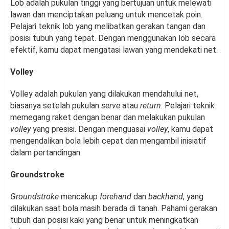
Lob adalah pukulan tinggi yang bertujuan untuk melewati
lawan dan menciptakan peluang untuk mencetak poin.
Pelajari teknik lob yang melibatkan gerakan tangan dan
posisi tubuh yang tepat. Dengan menggunakan lob secara
efektif, kamu dapat mengatasi lawan yang mendekati net.
Volley
Volley adalah pukulan yang dilakukan mendahului net,
biasanya setelah pukulan
serve
atau
return
. Pelajari teknik
memegang raket dengan benar dan melakukan pukulan
volley
yang presisi. Dengan menguasai
volley
, kamu dapat
mengendalikan bola lebih cepat dan mengambil inisiatif
dalam pertandingan.
Groundstroke
Groundstroke
mencakup
forehand
dan
backhand
, yang
dilakukan saat bola masih berada di tanah. Pahami gerakan
tubuh dan posisi kaki yang benar untuk meningkatkan