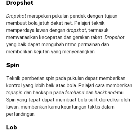
Dropshot
Dropshot
merupakan pukulan pendek dengan tujuan
membuat bola jatuh dekat net. Pelajari teknik
memperdaya lawan dengan
dropshot
, termasuk
memvariasikan kecepatan dan gerakan raket.
Dropshot
yang baik dapat mengubah ritme permainan dan
memberikan kejutan yang menyenangkan.
Spin
Teknik pemberian spin pada pukulan dapat memberikan
kontrol yang lebih baik atas bola. Pelajari cara memberikan
topspin
dan backspin pada
forehand
dan
backhand-
mu.
Spin yang tepat dapat membuat bola sulit diprediksi oleh
lawan, memberikan kamu keuntungan taktis dalam
pertandingan.
Lob