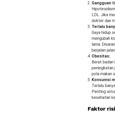
Gangguan ti
Hipotiroidism
LDL. Jika men
dokter dan m
Terlalu ban
Gaya hidup s
mengubah kol
lama. Disara
berjalan-jalan
Obesitas:
Berat badan 
peningkatan 
pola makan s
Konsumsi ma
Terlalu bany
Penting untu
kesehatan ka
Faktor ri