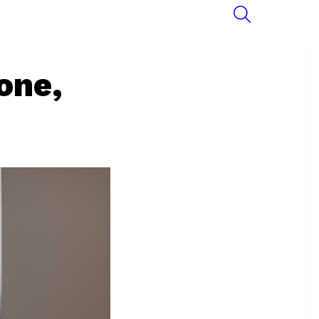
SEARCH
one,