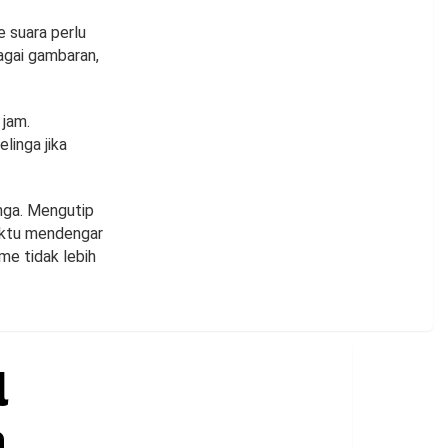
 suara perlu
agai gambaran,
 jam.
linga jika
inga. Mengutip
aktu mendengar
me tidak lebih
l
a