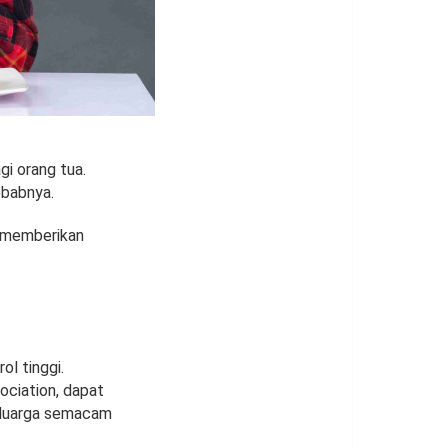
i orang tua.
ebabnya.
n memberikan
l tinggi.
ociation, dapat
keluarga semacam