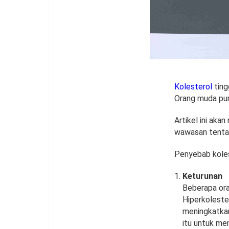
Kolesterol
ting
Orang muda pun
Artikel ini ak
wawasan tenta
Penyebab koles
Keturunan
Beberapa ora
Hiperkolester
meningkatkan
itu untuk me