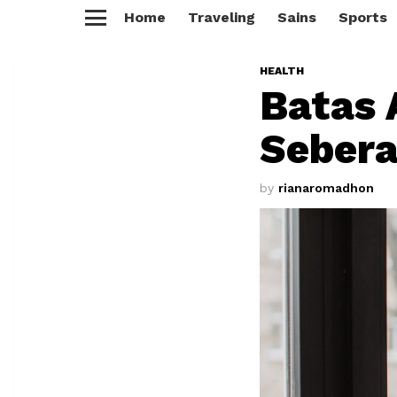
Home
Traveling
Sains
Sports
Menu
HEALTH
Batas 
Seber
by
rianaromadhon