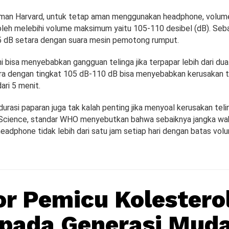
laman Harvard, untuk tetap aman menggunakan headphone, volume
boleh melebihi volume maksimum yaitu 105-110 desibel (dB). Seb
85 dB setara dengan suara mesin pemotong rumput.
ni bisa menyebabkan gangguan telinga jika terpapar lebih dari dua
a dengan tingkat 105 dB-110 dB bisa menyebabkan kerusakan te
ari 5 menit.
durasi paparan juga tak kalah penting jika menyoal kerusakan tel
 Science, standar WHO menyebutkan bahwa sebaiknya jangka w
adphone tidak lebih dari satu jam setiap hari dengan batas volu
or Pemicu Kolestero
 pada Generasi Mud