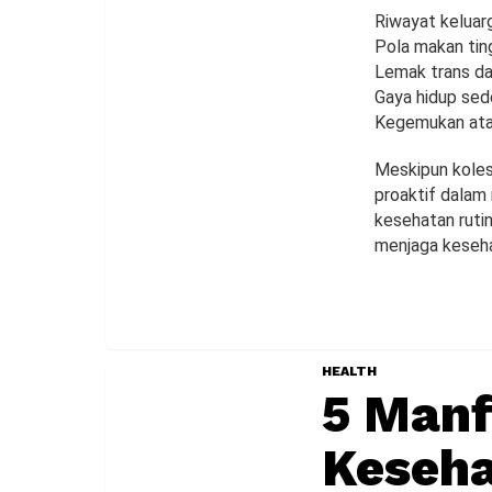
Riwayat keluarg
Pola makan tin
Lemak trans da
Gaya hidup sed
Kegemukan ata
Meskipun kolest
proaktif dalam
kesehatan ruti
menjaga keseha
HEALTH
5 Manf
Keseh