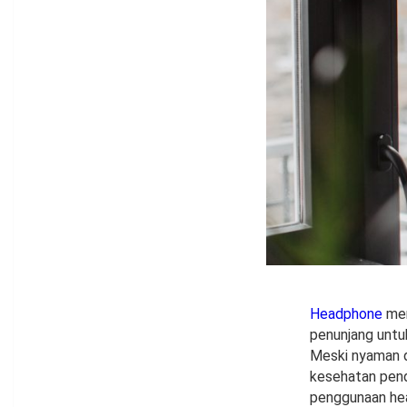
Headphone
men
penunjang untu
Meski nyaman d
kesehatan pend
penggunaan he