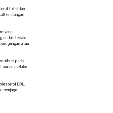
terol total dan
sultasi dengan
zim yang
g duduk terlalu
m peregangan atau
ontribusi pada
at badan melalui
olesterol LDL.
uk menjaga