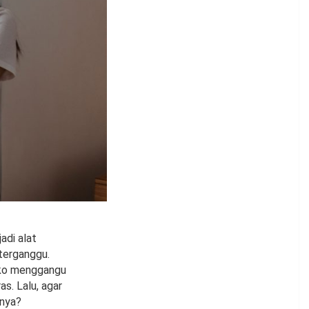
adi alat
terganggu.
iko menggangu
s. Lalu, agar
enya?