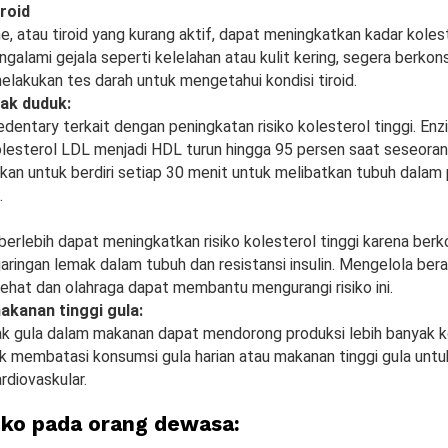
roid
e, atau tiroid yang kurang aktif, dapat meningkatkan kadar koles
galami gejala seperti kelelahan atau kulit kering, segera berkon
elakukan tes darah untuk mengetahui kondisi tiroid.
yak duduk:
edentary terkait dengan peningkatan risiko kolesterol tinggi. En
esterol LDL menjadi HDL turun hingga 95 persen saat seseoran
nkan untuk berdiri setiap 30 menit untuk melibatkan tubuh dala
.
berlebih dapat meningkatkan risiko kolesterol tinggi karena berk
jaringan lemak dalam tubuh dan resistansi insulin. Mengelola ber
ehat dan olahraga dapat membantu mengurangi risiko ini.
kanan tinggi gula:
ak gula dalam makanan dapat mendorong produksi lebih banyak k
k membatasi konsumsi gula harian atau makanan tinggi gula unt
rdiovaskular.
siko pada orang dewasa: