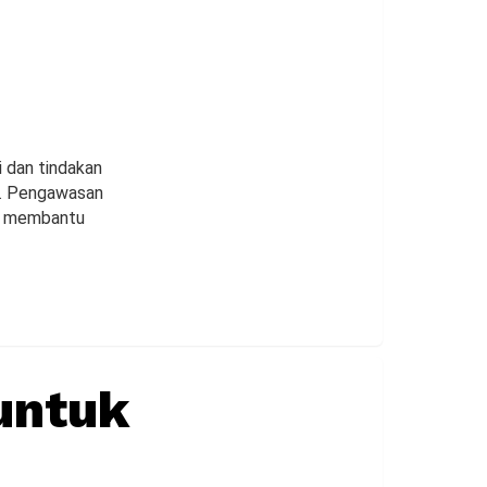
i dan tindakan
s. Pengawasan
at membantu
 untuk