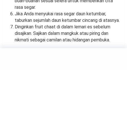
buah-buahan sesuai selera untuk memberikan cita
rasa segar.
Jika Anda menyukai rasa segar daun ketumbar,
taburkan sejumlah daun ketumbar cincang di atasnya.
Dinginkan fruit chaat di dalam lemari es sebelum
disajikan. Sajikan dalam mangkuk atau piring dan
nikmati sebagai camilan atau hidangan pembuka.
FOOD
Cara Membuat Peppermint
Hot Chocolate
by
Rina Atmasari