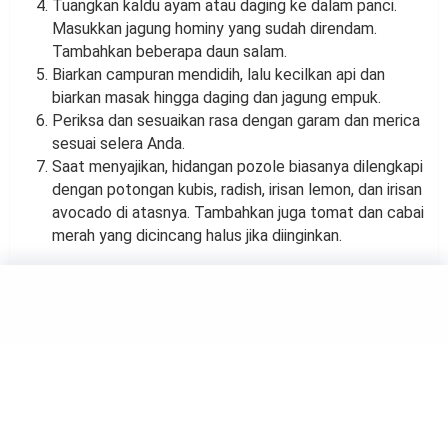
Tuangkan kaldu ayam atau daging ke dalam panci.
Masukkan jagung hominy yang sudah direndam.
Tambahkan beberapa daun salam.
Biarkan campuran mendidih, lalu kecilkan api dan
biarkan masak hingga daging dan jagung empuk.
Periksa dan sesuaikan rasa dengan garam dan merica
sesuai selera Anda.
Saat menyajikan, hidangan pozole biasanya dilengkapi
dengan potongan kubis, radish, irisan lemon, dan irisan
avocado di atasnya. Tambahkan juga tomat dan cabai
merah yang dicincang halus jika diinginkan.
FOOD
Cara Membuat Tom and Jerry,
Minuman Klasik untuk Musim
Dingin
by
Rina Atmasari