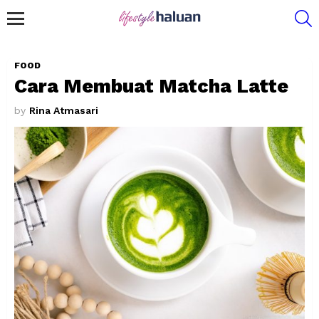
S
Menu
FOOD
Cara Membuat Matcha Latte
by
Rina Atmasari