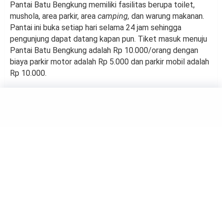
Pantai Batu Bengkung memiliki fasilitas berupa toilet,
mushola, area parkir, area
camping,
dan warung makanan.
Pantai ini buka setiap hari selama 24 jam sehingga
pengunjung dapat datang kapan pun. Tiket masuk menuju
Pantai Batu Bengkung adalah Rp 10.000/orang dengan
biaya parkir motor adalah Rp 5.000 dan parkir mobil adalah
Rp 10.000.
TRAVELING
Ingin Liburan ke Pantai? 5
Perlengkapan ini Jangan
Sampai Ketinggalan
by
Suci Berliana