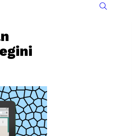
SEARCH
an
egini