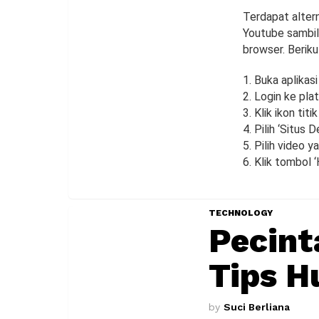
Terdapat alter
Youtube sambil
browser. Berik
Buka aplikas
Login ke pla
Klik ikon tit
Pilih ‘Situs
Pilih video y
Klik tombol 
TECHNOLOGY
Pecint
Tips H
by
Suci Berliana