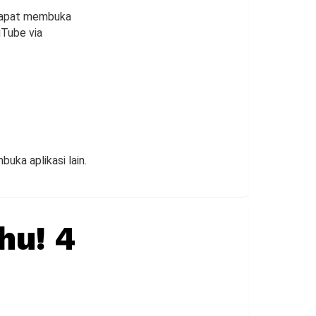
 dapat membuka
uTube via
uka aplikasi lain.
hu! 4