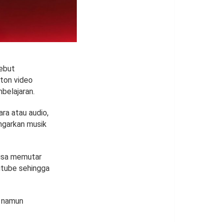
sebut
ton video
belajaran.
ra atau audio,
engarkan musik
bisa memutar
outube sehingga
, namun