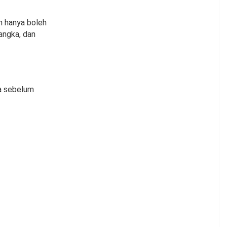
an hanya boleh
angka, dan
ga sebelum