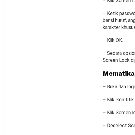
– Klik Screen 
– Ketik passwor
berisi huruf, 
karakter khusu
– Klik OK.
– Secara opsio
Screen Lock dip
Mematikan
– Buka dan log
– Klik ikon titi
– Klik Screen l
– Deselect Scr