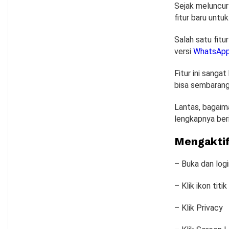
Sejak meluncur
fitur baru unt
Salah satu fit
versi
WhatsAp
Fitur ini sang
bisa sembaranga
Lantas, bagaim
lengkapnya berik
Mengakti
– Buka dan log
– Klik ikon titi
– Klik Privacy