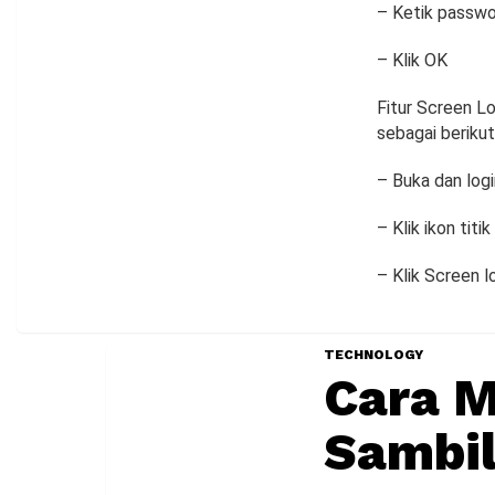
– Ketik passwo
– Klik OK
Fitur Screen L
sebagai berikut
– Buka dan log
– Klik ikon titi
– Klik Screen l
TECHNOLOGY
Cara 
Sambil