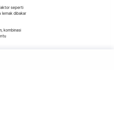
Faktor seperti
a lemak dibakar
n, kombinasi
antu
iku