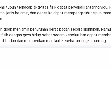
ons tubuh terhadap aktivitas fisik dapat bervariasi antarindividu. 
ran, jenis kelamin, dan genetika dapat mempengaruhi sejauh man
i.
iri tidak menjamin penurunan berat badan secara signifikan. Namu
as fisik dengan gaya hidup sehat secara keseluruhan dapat memb
at badan dan memberikan manfaat kesehatan jangka panjang.
a Kulit Lutut dan S
Gelap?