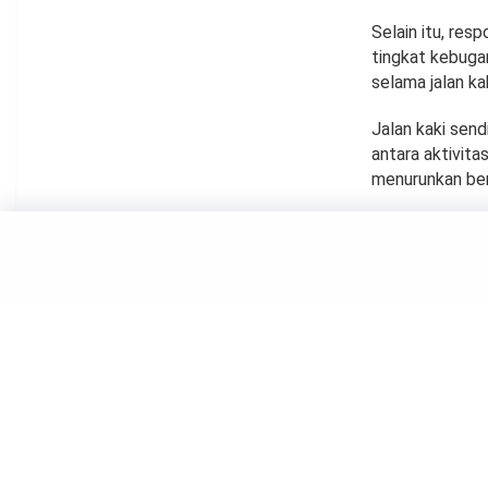
Selain itu, resp
tingkat kebuga
selama jalan kak
Jalan kaki send
antara aktivit
menurunkan ber
SAINS
Mengap
Lebih 
by
Maulana Yusuf