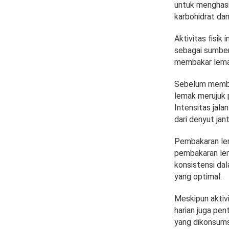
untuk menghasi
karbohidrat da
Aktivitas fisi
sebagai sumber 
membakar lem
Sebelum membah
lemak merujuk p
Intensitas jal
dari denyut ja
Pembakaran lem
pembakaran lema
konsistensi da
yang optimal.
Meskipun aktivi
harian juga pen
yang dikonsumsi