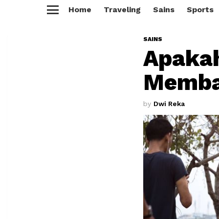
Home
Traveling
Sains
Sports
Menu
SAINS
Apakah
Memba
by
Dwi Reka