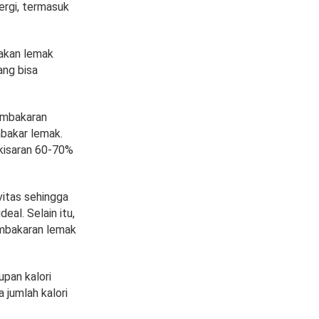
rgi, termasuk
nakan lemak
ang bisa
embakaran
mbakar lemak.
 kisaran 60-70%
itas sehingga
eal. Selain itu,
embakaran lemak
upan kalori
 jumlah kalori