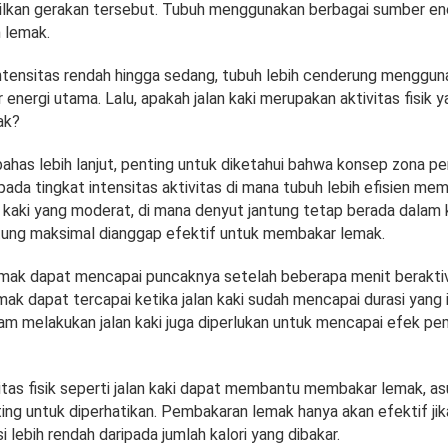
lkan gerakan tersebut. Tubuh menggunakan berbagai sumber ene
n lemak.
k intensitas rendah hingga sedang, tubuh lebih cenderung menggu
energi utama. Lalu, apakah jalan kaki merupakan aktivitas fisik y
ak?
as lebih lanjut, penting untuk diketahui bahwa konsep zona p
ada tingkat intensitas aktivitas di mana tubuh lebih efisien me
an kaki yang moderat, di mana denyut jantung tetap berada dalam
ntung maksimal dianggap efektif untuk membakar lemak.
ak dapat mencapai puncaknya setelah beberapa menit beraktiv
k dapat tercapai ketika jalan kaki sudah mencapai durasi yang id
lam melakukan jalan kaki juga diperlukan untuk mencapai efek p
tas fisik seperti jalan kaki dapat membantu membakar lemak, as
ting untuk diperhatikan. Pembakaran lemak hanya akan efektif jika
 lebih rendah daripada jumlah kalori yang dibakar.