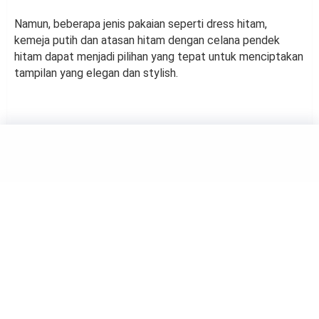
Namun, beberapa jenis pakaian seperti dress hitam,
kemeja putih dan atasan hitam dengan celana pendek
hitam dapat menjadi pilihan yang tepat untuk menciptakan
tampilan yang elegan dan stylish.
FASHION
Perbedaan Gaya Bohemian
dan Gaya Boho Revolusioner
by
Rina Atmasari