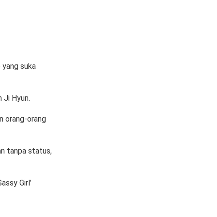
o yang suka
 Ji Hyun.
an orang-orang
n tanpa status,
assy Girl’