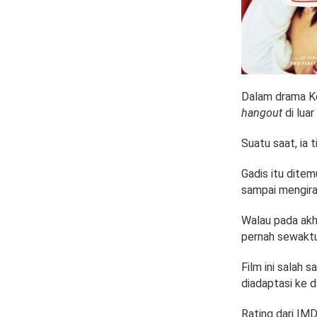
Dalam drama Ko
hangout
di luar
Suatu saat, ia 
Gadis itu ditem
sampai mengira
Walau pada akh
pernah sewaktu
Film ini salah s
diadaptasi ke d
Rating dari IMD