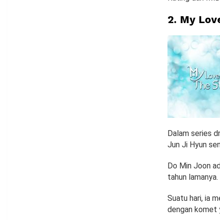
2.
My Lov
Dalam series d
Jun Ji Hyun sen
Do Min Joon ad
tahun lamanya.
Suatu hari, ia 
dengan komet y