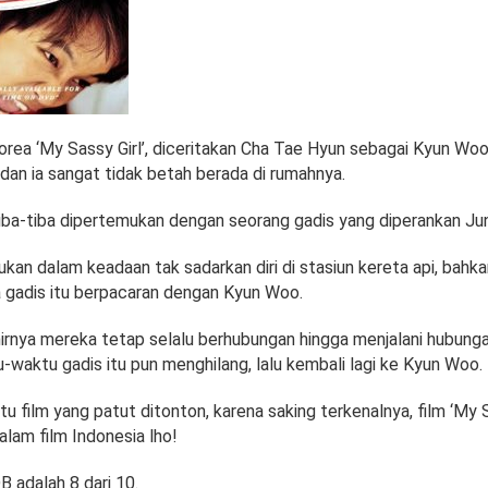
rea ‘My Sassy Girl’, diceritakan Cha Tae Hyun sebagai Kyun Wo
 dan ia sangat tidak betah berada di rumahnya.
tiba-tiba dipertemukan dengan seorang gadis yang diperankan Jun
ukan dalam keadaan tak sadarkan diri di stasiun kereta api, bahk
 gadis itu berpacaran dengan Kyun Woo.
irnya mereka tetap selalu berhubungan hingga menjalani hubunga
-waktu gadis itu pun menghilang, lalu kembali lagi ke Kyun Woo.
atu film yang patut ditonton, karena saking terkenalnya, film ‘My S
alam film Indonesia lho!
B adalah 8 dari 10.