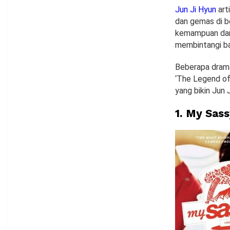
Jun Ji Hyun
art
dan gemas di be
kemampuan dan p
membintangi ba
Beberapa drama
‘The Legend of
yang bikin Jun 
1.
My Sass