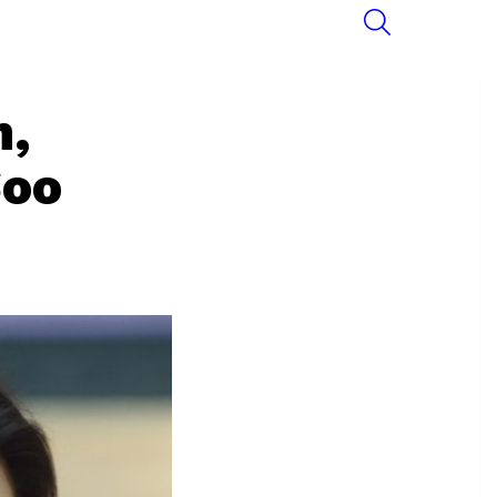
SEARCH
n,
Soo