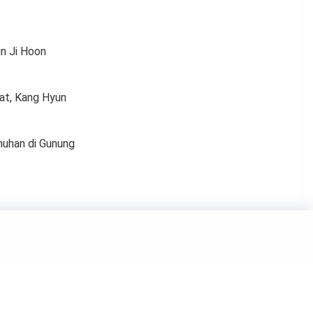
n Ji Hoon
at, Kang Hyun
nuhan di Gunung
ku
Milik