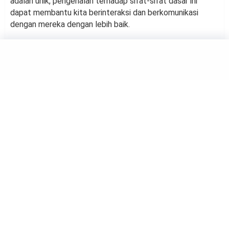
adalah unik, pengenalan terhadap sifat-sifat dasar ini
dapat membantu kita berinteraksi dan berkomunikasi
dengan mereka dengan lebih baik.
ZODIAC
Kenali 9 Sifat Zodiak Aquarius
by
Grace