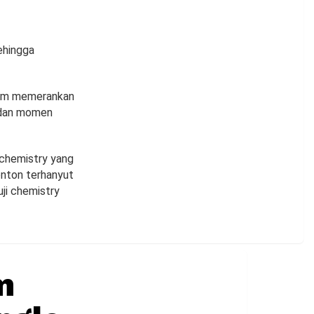
ehingga
lam memerankan
 dan momen
chemistry yang
nton terhanyut
ji chemistry
m