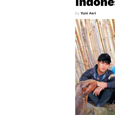
Indone
by
Yuni Asri