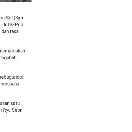
Im Sol (Kim
 idol K-Pop
n dan rasa
a memutuskan
mengubah
ebagai idol.
 berusaha
asaan satu
an Ryu Seon
k