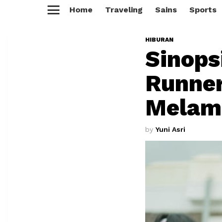
Home
Traveling
Sains
Sports
Menu
HIBURAN
Sinops
Runner
Melam
by
Yuni Asri