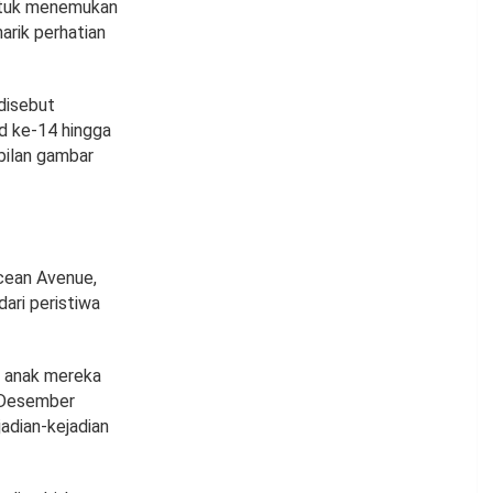
untuk menemukan
arik perhatian
 disebut
ad ke-14 hingga
bilan gambar
Ocean Avenue,
dari peristiwa
a anak mereka
 Desember
adian-kejadian