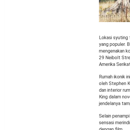
Lokasi syuting 
yang populer. 
mengenakan kos
29 Neibolt Stre
Amerika Serikat
Rumah ikonik in
oleh Stephen Ki
dan interior ru
King dalam nov
jendelanya tam
Selain penampi
sensasi merind
dengan film.