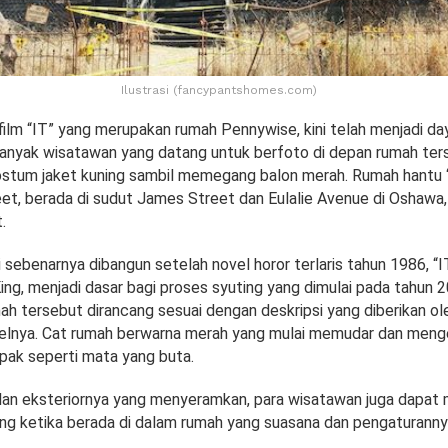
Ilustrasi (fancypantshomes.com)
film “IT” yang merupakan rumah Pennywise, kini telah menjadi day
Banyak wisatawan yang datang untuk berfoto di depan rumah te
tum jaket kuning sambil memegang balon merah. Rumah hantu “I
et, berada di sudut James Street dan Eulalie Avenue di Oshawa,
.
i sebenarnya dibangun setelah novel horor terlaris tahun 1986, “IT
ng, menjadi dasar bagi proses syuting yang dimulai pada tahun 2
mah tersebut dirancang sesuai dengan deskripsi yang diberikan o
elnya. Cat rumah berwarna merah yang mulai memudar dan menge
pak seperti mata yang buta.
lan eksteriornya yang menyeramkan, para wisatawan juga dapat
ing ketika berada di dalam rumah yang suasana dan pengaturanny