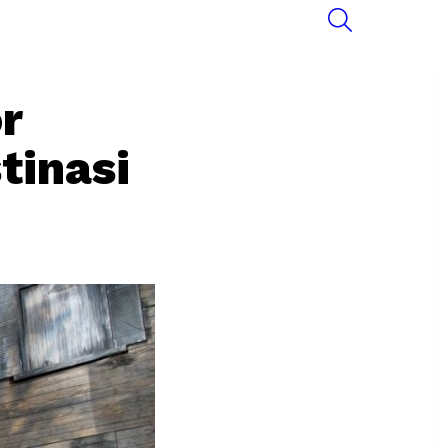
SEARCH
r
tinasi