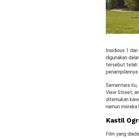
Insidious 1 da
digunakan dalam
tersebut telah 
penampilannya 
Sementara itu,
View Street, a
ditemukan karen
namun mereka h
Kastil Og
Film yang diada