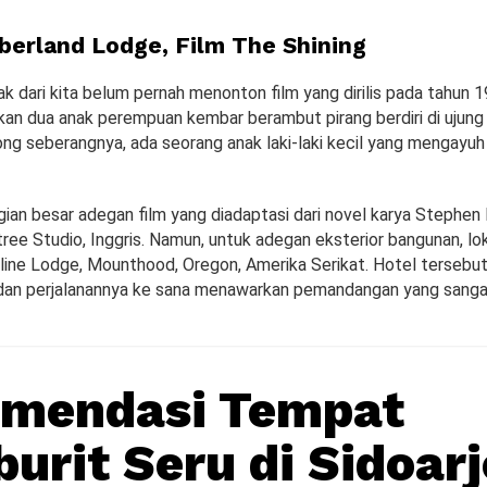
berland Lodge, Film The Shining
 dari kita belum pernah menonton film yang dirilis pada tahun 1
an dua anak perempuan kembar berambut pirang berdiri di ujung
rong seberangnya, ada seorang anak laki-laki kecil yang mengayu
ian besar adegan film yang diadaptasi dari novel karya Stephen
stree Studio, Inggris. Namun, untuk adegan eksterior bangunan, lo
line Lodge, Mounthood, Oregon, Amerika Serikat. Hotel tersebut 
i dan perjalanannya ke sana menawarkan pemandangan yang sangat
omendasi Tempat
urit Seru di Sidoarj