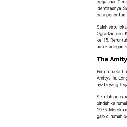
perjalanan Ger
identitasnya. S
para penonton.
Salah satu loka
Ogrodzieniec. 
ke-15. Reruntu
untuk adegan a
The Amity
Film tersebut 
Amityville, Long
nyata yang ter
Setelah perist
pindah ke ruma
1975. Mereka m
gaib di rumah be