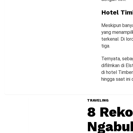
Hotel Tim
Meskipun banyak
yang menampilk
terkenal. Di lo
tiga.
Ternyata, sebag
difilmkan di El
di hotel Timber
hingga saat in
TRAVELING
8 Rek
Ngabub