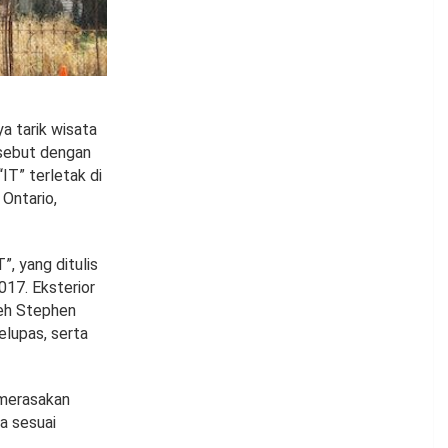
a tarik wisata
rsebut dengan
T” terletak di
 Ontario,
”, yang ditulis
017. Eksterior
leh Stephen
lupas, serta
 merasakan
a sesuai