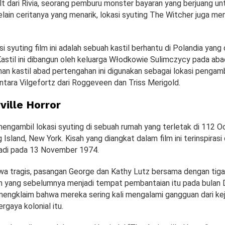
alt dari Rivia, seorang pemburu monster bayaran yang berjuang 
elain ceritanya yang menarik, lokasi syuting The Witcher juga men
si syuting film ini adalah sebuah kastil berhantu di Polandia yang
Kastil ini dibangun oleh keluarga Włodkowie Sulimczycy pada ab
han kastil abad pertengahan ini digunakan sebagai lokasi pengam
ntara Vilgefortz dari Roggeveen dan Triss Merigold.
ville Horror
mengambil lokasi syuting di sebuah rumah yang terletak di 112 
 Island, New York. Kisah yang diangkat dalam film ini terinspirasi 
jadi pada 13 November 1974.
iwa tragis, pasangan George dan Kathy Lutz bersama dengan tig
h yang sebelumnya menjadi tempat pembantaian itu pada bulan
engklaim bahwa mereka sering kali mengalami gangguan dari kej
rgaya kolonial itu.