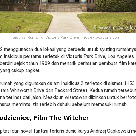
Ilustrasi Rumah di Victoria Park Drive (movie-locations.com)
n 2 menggunakan dua lokasi yang berbeda untuk syuting rumahny
 Insidious pertama terletak di Victoria Park Drive, Los Angeles
berdiri sejak tahun 1909 dan menarik perhatian pembuat film kar
yang cukup angker.
 rumah yang digunakan dalam Insidious 2 terletak di alamat 1153
ntara Whitworth Drive dan Packard Street. Kedua rumah terseb
a terlihat dari jalan. Meskipun wisatawan diizinkan untuk berfoto
arus meminta izin terlebih dahulu sebelum memasuki rumah.
rodzieniec, Film The Witcher
ptasi dari novel fantasi terlaris dunia karya Andrzej Sapkowski 