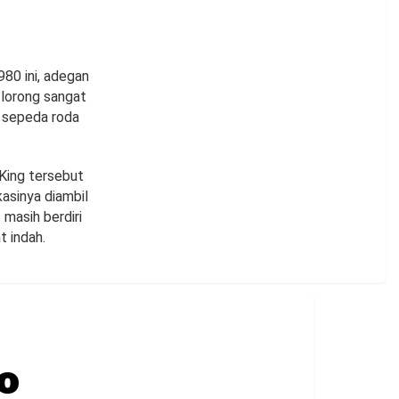
980 ini, adegan
 lorong sangat
h sepeda roda
 King tersebut
kasinya diambil
masih berdiri
 indah.
o