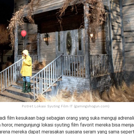
Potret Lokasi Syuting Film IT (gamingshogun.com)
adi film kesukaan bagi sebagian orang yang suka menguji adrenali
horor, mengunjungi lokasi syuting film favorit mereka bisa menj
arena mereka dapat merasakan suasana seram yang sama seperti