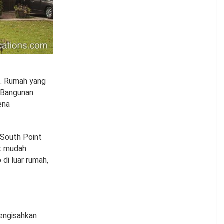
a. Rumah yang
. Bangunan
ena
 South Point
ut mudah
 di luar rumah,
mengisahkan