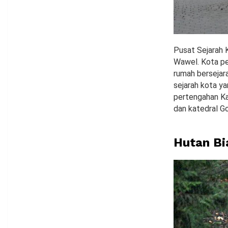
Pusat Sejarah K
Wawel. Kota pe
rumah bersejara
sejarah kota y
pertengahan Kaz
dan katedral G
Hutan Bi