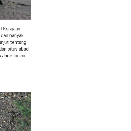
l Kerajaan
a dan banyak
anjut tentang
dan situs abad
s Jagellonian