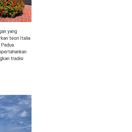
ngan yang
an teori Italia
i Padua.
mpertahankan
kan tradisi