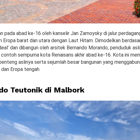
an pada abad ke-16 oleh kanselir Jan Zamoysky di jalur perdaga
Eropa barat dan utara dengan Laut Hitam. Dimodelkan berdasark
deal’ dan dibangun oleh arsitek Bernando Morando, penduduk asl
contoh sempurna kota Renaisans akhir abad ke-16. Kota ini me
 benteng aslinya serta sejumlah besar bangunan yang menggabung
ia dan Eropa tengah.
rdo Teutonik di Malbork