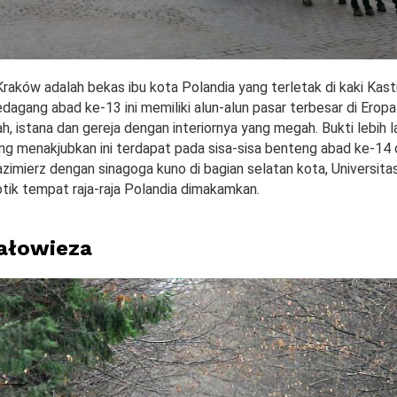
raków adalah bekas ibu kota Polandia yang terletak di kaki Kasti
dagang abad ke-13 ini memiliki alun-alun pasar terbesar di Erop
h, istana dan gereja dengan interiornya yang megah. Bukti lebih l
ang menakjubkan ini terdapat pada sisa-sisa benteng abad ke-14 
imierz dengan sinagoga kuno di bagian selatan kota, Universita
otik tempat raja-raja Polandia dimakamkan.
ałowieza