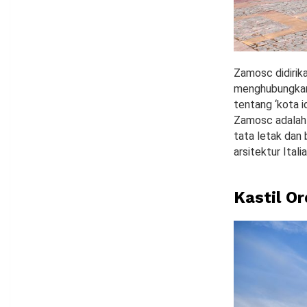
Zamosc didirik
menghubungkan 
tentang ‘kota i
Zamosc adalah 
tata letak dan
arsitektur Ital
Kastil O