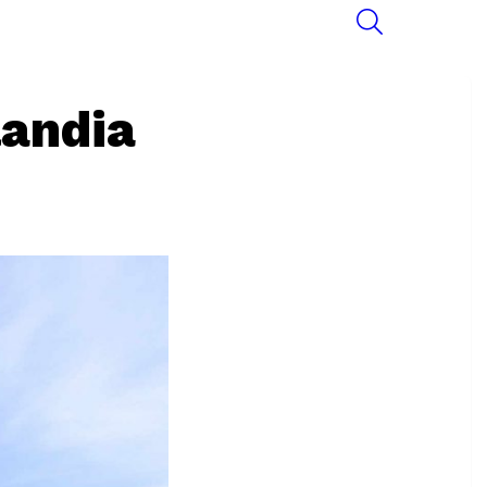
SEARCH
landia