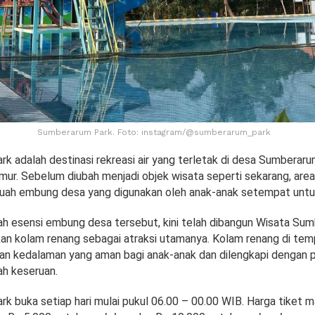
Sumberarum Park. Foto: instagram/@sumberarum_park
k adalah destinasi rekreasi air yang terletak di desa Sumberar
ur. Sebelum diubah menjadi objek wisata seperti sekarang, area 
ah embung desa yang digunakan oleh anak-anak setempat untuk 
 esensi embung desa tersebut, kini telah dibangun Wisata Su
n kolam renang sebagai atraksi utamanya. Kolam renang di temp
an kedalaman yang aman bagi anak-anak dan dilengkapi dengan 
h keseruan.
k buka setiap hari mulai pukul 06.00 – 00.00 WIB. Harga tiket 