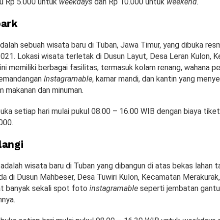
tu Rp 5.000 untuk
weekdays
dan Rp 10.000 untuk
weekend.
park
dalah sebuah wisata baru di Tuban, Jawa Timur, yang dibuka res
21. Lokasi wisata terletak di Dusun Layut, Desa Leran Kulon, 
ini memiliki berbagai fasilitas, termasuk kolam renang, wahana p
pemandangan
Instagramable
, kamar mandi, dan kantin yang meny
m makanan dan minuman.
uka setiap hari mulai pukul 08.00 – 16.00 WIB dengan biaya tike
000.
langi
 adalah wisata baru di Tuban yang dibangun di atas bekas lahan 
da di Dusun Mahbeser, Desa Tuwiri Kulon, Kecamatan Merakurak
t banyak sekali spot foto
instagramable
seperti jembatan gant
nnya.