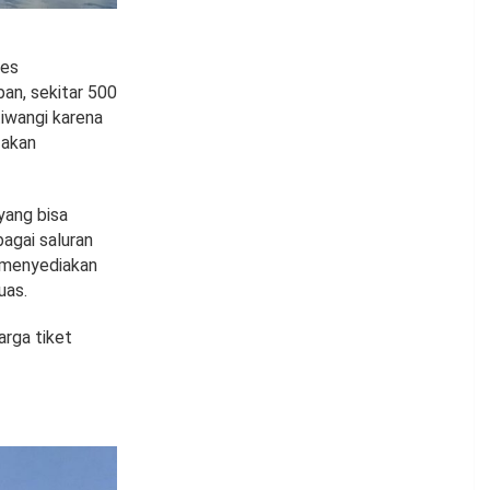
ses
an, sekitar 500
tiwangi karena
 akan
yang bisa
bagai saluran
n menyediakan
uas.
arga tiket