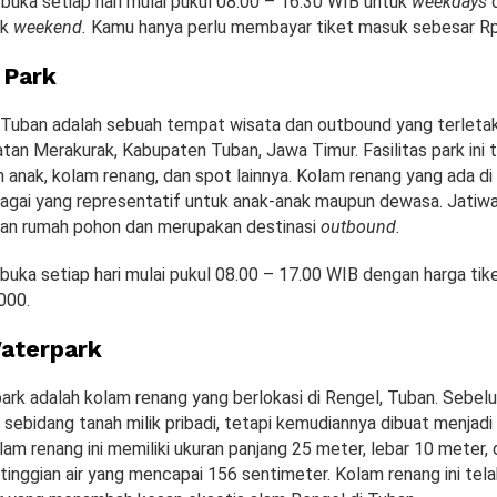
 buka setiap hari mulai pukul 08.00 – 16.30 WIB untuk
weekdays
uk
weekend.
Kamu hanya perlu membayar tiket masuk sebesar Rp
 Park
 Tuban adalah sebuah tempat wisata dan outbound yang terletak
an Merakurak, Kabupaten Tuban, Jawa Timur. Fasilitas park ini
anak, kolam renang, dan spot lainnya. Kolam renang yang ada di p
agai yang representatif untuk anak-anak maupun dewasa. Jatiw
an rumah pohon dan merupakan destinasi
outbound.
 buka setiap hari mulai pukul 08.00 – 17.00 WIB dengan harga ti
000.
aterpark
ark adalah kolam renang yang berlokasi di Rengel, Tuban. Sebe
h sebidang tanah milik pribadi, tetapi kemudiannya dibuat menja
lam renang ini memiliki ukuran panjang 25 meter, lebar 10 meter, d
tinggian air yang mencapai 156 sentimeter. Kolam renang ini tel