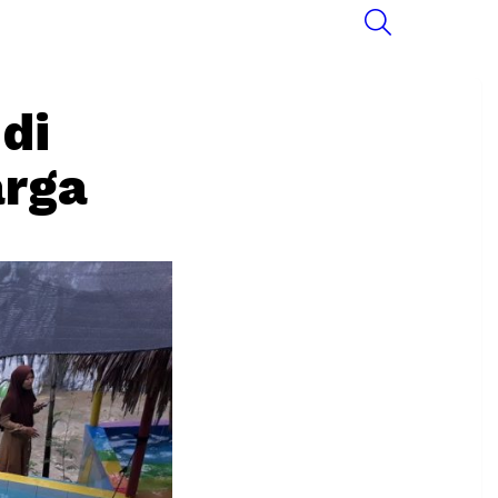
SEARCH
di
arga