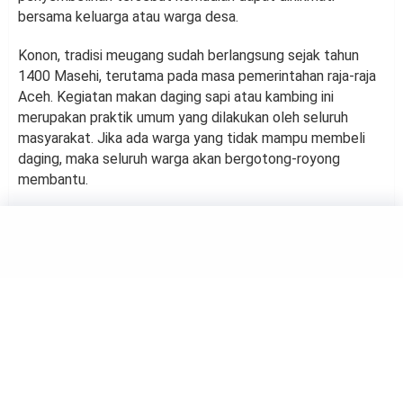
bersama keluarga atau warga desa.
Konon, tradisi meugang sudah berlangsung sejak tahun
1400 Masehi, terutama pada masa pemerintahan raja-raja
Aceh. Kegiatan makan daging sapi atau kambing ini
merupakan praktik umum yang dilakukan oleh seluruh
masyarakat. Jika ada warga yang tidak mampu membeli
daging, maka seluruh warga akan bergotong-royong
membantu.
TRAVELING
Beberapa Kota di Kanada
Paling Banyak Dikunjungi
Wisatawan
by
Aprilia Puspitaningrum