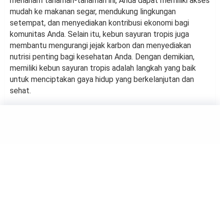
menanam tanaman-tanaman ini, Anda dapat memiliki akses
mudah ke makanan segar, mendukung lingkungan
setempat, dan menyediakan kontribusi ekonomi bagi
komunitas Anda. Selain itu, kebun sayuran tropis juga
membantu mengurangi jejak karbon dan menyediakan
nutrisi penting bagi kesehatan Anda. Dengan demikian,
memiliki kebun sayuran tropis adalah langkah yang baik
untuk menciptakan gaya hidup yang berkelanjutan dan
sehat.
GARDEN
Apa Itu Kebun Sayuran
Permaculture? Intip Deretan
Fakta Menariknya
by
Salma