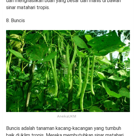
dan menghasilkan buah yang besar dan manis di bawah
sinar matahari tropis.
8. Buncis
AnekaUKM
Buncis adalah tanaman kacang-kacangan yang tumbuh
baik di iklim tropis. Mereka membutuhkan sinar matahari