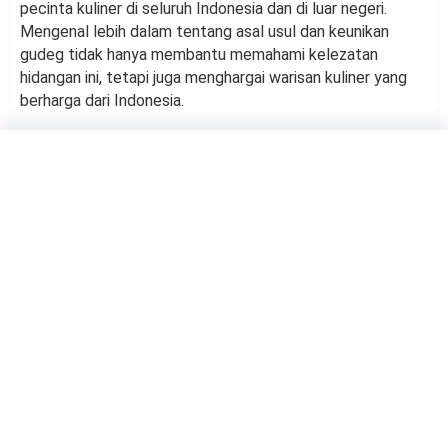
pecinta kuliner di seluruh Indonesia dan di luar negeri.
Mengenal lebih dalam tentang asal usul dan keunikan
gudeg tidak hanya membantu memahami kelezatan
hidangan ini, tetapi juga menghargai warisan kuliner yang
berharga dari Indonesia.
FOOD
Sejarah Cuanki, Kuliner
Berkuah Asal Bandung
by
Salma