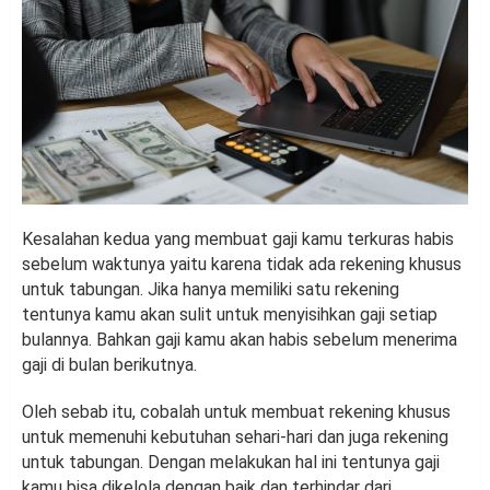
Kesalahan kedua yang membuat gaji kamu terkuras habis
sebelum waktunya yaitu karena tidak ada rekening khusus
untuk tabungan. Jika hanya memiliki satu rekening
tentunya kamu akan sulit untuk menyisihkan gaji setiap
bulannya. Bahkan gaji kamu akan habis sebelum menerima
gaji di bulan berikutnya.
Oleh sebab itu, cobalah untuk membuat rekening khusus
untuk memenuhi kebutuhan sehari-hari dan juga rekening
untuk tabungan. Dengan melakukan hal ini tentunya gaji
kamu bisa dikelola dengan baik dan terhindar dari