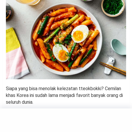
Siapa yang bisa menolak kelezatan tteokbokki? Cemilan
khas Korea ini sudah lama menjadi favorit banyak orang di
seluruh dunia.
Dengan cita rasa pedas, manis, dan gurih, tteokbokki
memang memiliki daya tarik tersendiri. Nah, buat kamu
yang penasaran apa saja sih karakteristik tteokbokki, yuk