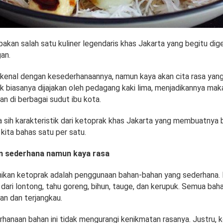
akan salah satu kuliner legendaris khas Jakarta yang begitu dig
gan.
erkenal dengan kesederhanaannya, namun kaya akan cita rasa ya
ak biasanya dijajakan oleh pedagang kaki lima, menjadikannya ma
n di berbagai sudut ibu kota.
a sih karakteristik dari ketoprak khas Jakarta yang membuatnya 
kita bahas satu per satu.
n sederhana namun kaya rasa
nikan ketoprak adalah penggunaan bahan-bahan yang sederhana.
i dari lontong, tahu goreng, bihun, tauge, dan kerupuk. Semua bah
n dan terjangkau.
hanaan bahan ini tidak mengurangi kenikmatan rasanya. Justru, k