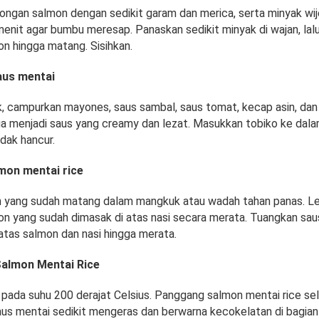
ngan salmon dengan sedikit garam dan merica, serta minyak wij
enit agar bumbu meresap. Panaskan sedikit minyak di wajan, lal
n hingga matang. Sisihkan.
aus mentai
 campurkan mayones, saus sambal, saus tomat, kecap asin, dan 
ga menjadi saus yang creamy dan lezat. Masukkan tobiko ke dala
idak hancur.
lmon mentai rice
ih yang sudah matang dalam mangkuk atau wadah tahan panas. L
n yang sudah dimasak di atas nasi secara merata.
Tuangkan saus
atas salmon dan nasi hingga merata.
Salmon Mentai Rice
pada suhu 200 derajat Celsius. Panggang salmon mentai rice s
aus mentai sedikit mengeras dan berwarna kecokelatan di bagian 