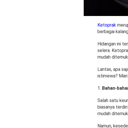
Ketoprak
merup
berbagai kalan
Hidangan ini t
selera. Ketopr
mudah ditemuka
Lantas, apa saj
istimewa? Mari 
Bahan-baha
Salah satu keu
biasanya terdir
mudah ditemuka
Namun, keseder