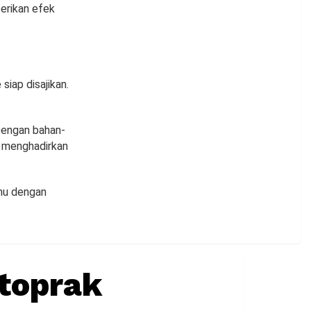
erikan efek
siap disajikan.
Dengan bahan-
a menghadirkan
imu dengan
etoprak