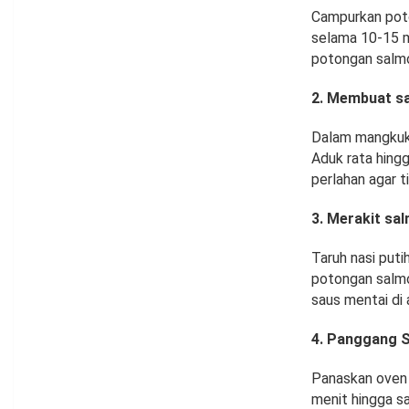
Campurkan poto
selama 10-15 m
potongan salmo
2. Membuat s
Dalam mangkuk,
Aduk rata hing
perlahan agar t
3. Merakit sa
Taruh nasi put
potongan salmo
saus mentai di 
4. Panggang 
Panaskan oven 
menit hingga s