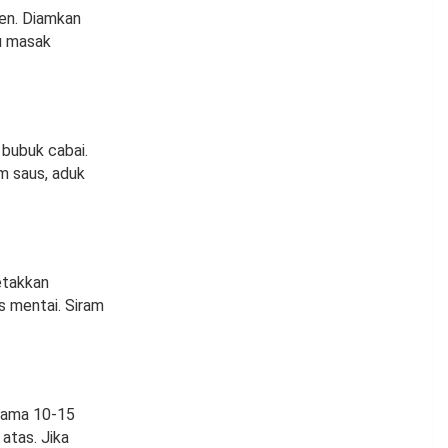
en. Diamkan
u masak
bubuk cabai.
m saus, aduk
etakkan
 mentai. Siram
elama 10-15
atas. Jika