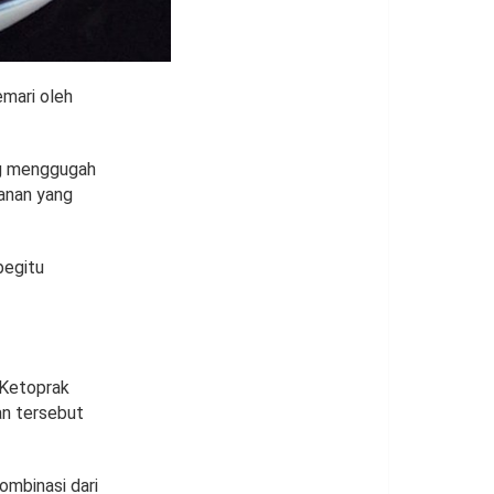
emari oleh
ng menggugah
kanan yang
begitu
 Ketoprak
an tersebut
ombinasi dari