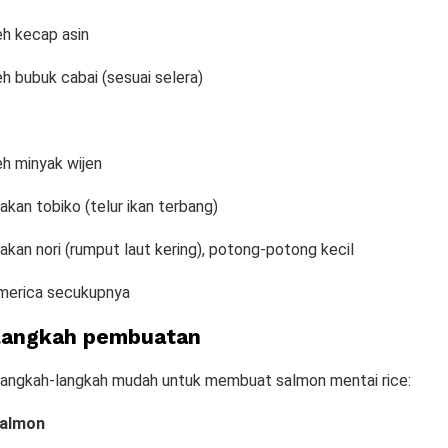
h kecap asin
 bubuk cabai (sesuai selera)
h minyak wijen
an tobiko (telur ikan terbang)
an nori (rumput laut kering), potong-potong kecil
erica secukupnya
langkah pembuatan
 langkah-langkah mudah untuk membuat salmon mentai rice:
salmon