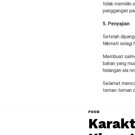
tidak memiliki
panggangan pad
5. Penyajian
Setelah dipangg
Nikmati selagi 
Membuat salmon
bahan yang mud
hidangan ala r
Selamat mencob
teman-teman da
FOOD
Karakt