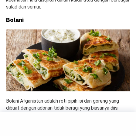
salad dan semur.
Bolani
Bolani Afganistan adalah roti pipih isi dan goreng yang
dibuat dengan adonan tidak beragi yang biasanya diisi
dengan campuran tumbuk kentang dan berbagai bahan
lainnya seperti bayam, daun bawang, labu bahkan lentil
hijau atau merah. Di Afganistan, bolani tidak hanya menjadi
jajanan pinggir jalan yang populer tetapi juga sering diolah