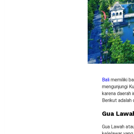
Bali
memiliki ba
mengunjungi Kut
karena daerah 
Berikut adalah
Gua Lawa
Gua Lawah atau
kelelawar yang