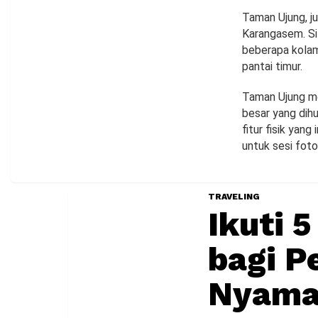
Taman Ujung, j
Karangasem. Sit
beberapa kolam
pantai timur.
Taman Ujung me
besar yang dih
fitur fisik yang
untuk sesi fot
TRAVELING
Ikuti 
bagi P
Nyam