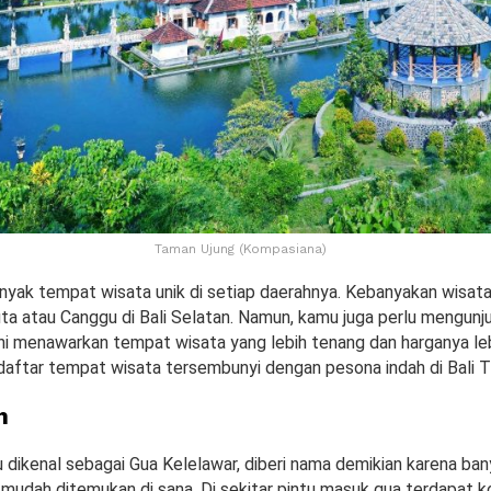
Taman Ujung (Kompasiana)
nyak tempat wisata unik di setiap daerahnya. Kebanyakan wisat
a atau Canggu di Bali Selatan. Namun, kamu juga perlu mengunjun
ini menawarkan tempat wisata yang lebih tenang dan harganya le
 daftar tempat wisata tersembunyi dengan pesona indah di Bali T
h
 dikenal sebagai Gua Kelelawar, diberi nama demikian karena ba
 mudah ditemukan di sana. Di sekitar pintu masuk gua terdapat 