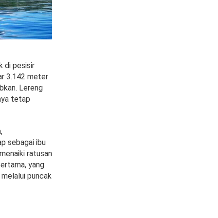
 di pesisir
ar 3.142 meter
bkan. Lereng
nya tetap
,
ap sebagai ibu
 menaiki ratusan
 pertama, yang
 melalui puncak