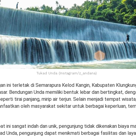
Tukad Unda (Instagram/z_andana)
n ini terletak di Semarapura Kelod Kangin, Kabupaten Klungkung
sar. Bendungan Unda memiliki bentuk lebar dan bertingkat, dengan
perti tirai panjang, mirip air terjun. Selain menjadi tempat wisata
nfaatkan oleh masyarakat sekitar untuk berbagai keperluan, term
 ini sangat indah dan unik, pengunjung tidak dikenakan biaya ma
d Unda, pengunjung dapat menikmati berbagai fasilitas dan laya