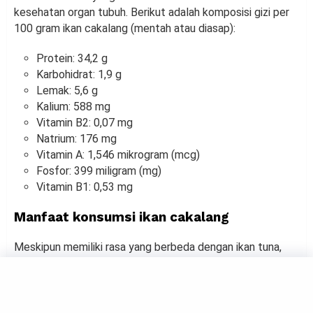
kesehatan organ tubuh. Berikut adalah komposisi gizi per
100 gram ikan cakalang (mentah atau diasap):
Protein: 34,2 g
Karbohidrat: 1,9 g
Lemak: 5,6 g
Kalium: 588 mg
Vitamin B2: 0,07 mg
Natrium: 176 mg
Vitamin A: 1,546 mikrogram (mcg)
Fosfor: 399 miligram (mg)
Vitamin B1: 0,53 mg
Manfaat konsumsi ikan cakalang
Meskipun memiliki rasa yang berbeda dengan ikan tuna,
manfaat kesehatan yang ditawarkan oleh ikan cakalang
hampir sama. Konsumsi ikan cakalang dapat memenuhi
kebutuhan nutrisi dengan berbagai manfaat sebagai
berikut.