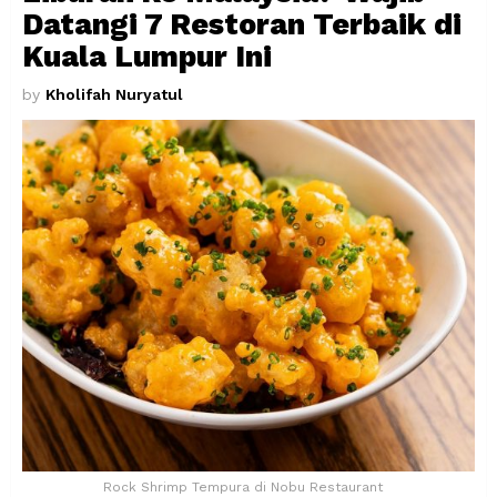
Datangi 7 Restoran Terbaik di
Kuala Lumpur Ini
by
Kholifah Nuryatul
Rock Shrimp Tempura di Nobu Restaurant