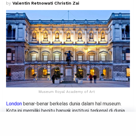
by
Valentin Retnowati Christin Zai
Museum Royal Academy of Art
London
benar-benar berkelas dunia dalam hal museum.
Kota ini memiliki begitu banyak institusi terkenal di dunia
sehingga sulit menentukan mana yang harus dikunjungi
terlebih dahulu. Mulai dari pameran seni mutakhir di Tate
Modern hingga Hope kerangka besar paus biru di Natural