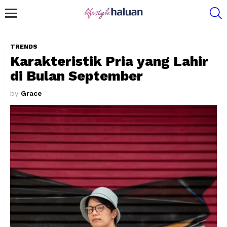
S
Menu
TRENDS
Karakteristik Pria yang Lahir
di Bulan September
by
Grace