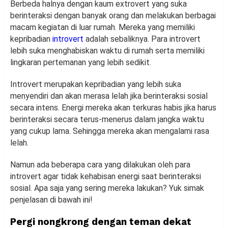
Berbeda halnya dengan kaum extrovert yang suka
berinteraksi dengan banyak orang dan melakukan berbagai
macam kegiatan di luar rumah. Mereka yang memiliki
kepribadian
introvert
adalah sebaliknya. Para introvert
lebih suka menghabiskan waktu di rumah serta memiliki
lingkaran pertemanan yang lebih sedikit.
Introvert merupakan kepribadian yang lebih suka
menyendiri dan akan merasa lelah jika berinteraksi sosial
secara intens. Energi mereka akan terkuras habis jika harus
berinteraksi secara terus-menerus dalam jangka waktu
yang cukup lama. Sehingga mereka akan mengalami rasa
lelah.
Namun ada beberapa cara yang dilakukan oleh para
introvert agar tidak kehabisan energi saat berinteraksi
sosial. Apa saja yang sering mereka lakukan? Yuk simak
penjelasan di bawah ini!
Pergi nongkrong dengan teman dekat