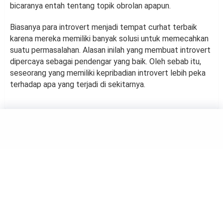
bicaranya entah tentang topik obrolan apapun.
Biasanya para introvert menjadi tempat curhat terbaik
karena mereka memiliki banyak solusi untuk memecahkan
suatu permasalahan. Alasan inilah yang membuat introvert
dipercaya sebagai pendengar yang baik. Oleh sebab itu,
seseorang yang memiliki kepribadian introvert lebih peka
terhadap apa yang terjadi di sekitarnya.
TRENDS
Mau Jadi Barista Profesional?
Ini 5 Hal Dasar yang Harus
Kamu Ketahui
by
Suci Berliana