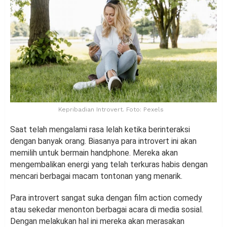
Kepribadian Introvert. Foto: Pexels
Saat telah mengalami rasa lelah ketika berinteraksi
dengan banyak orang. Biasanya para introvert ini akan
memilih untuk bermain handphone. Mereka akan
mengembalikan energi yang telah terkuras habis dengan
mencari berbagai macam tontonan yang menarik.
Para introvert sangat suka dengan film action comedy
atau sekedar menonton berbagai acara di media sosial.
Dengan melakukan hal ini mereka akan merasakan