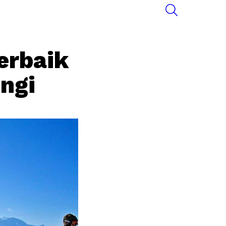
SEARCH
erbaik
ngi