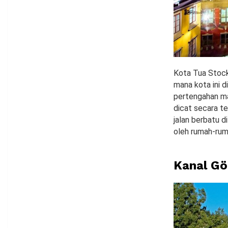
Kota Tua Stock
mana kota ini 
pertengahan mas
dicat secara te
jalan berbatu d
oleh rumah-rum
Kanal Gö