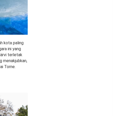
h kota paling
ara ini yang
ärvi terletak
ng menakjubkan,
ai Torne.