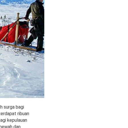
h surga bagi
terdapat ribuan
lagi kepulauan
a mewah dan