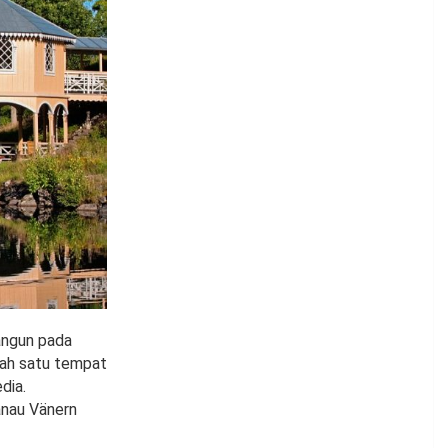
angun pada
lah satu tempat
dia.
anau Vänern