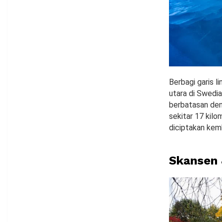
Berbagi garis l
utara di Swedia
berbatasan deng
sekitar 17 kil
diciptakan kemb
Skansen 