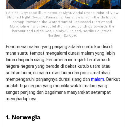
Helsinki Cityscape illuminated at Night. Aerial Drone Point of View
Stitched Night, Twilight Panorama. Aerial view from the district of
Kamppi towards the Waterfront of Jätkäsaari District and
Munkholmen with beautiful illuminated buildings towards the
harbour and Baltic Sea. Helsinki, Finland, Nordic Countries,
Northern Europe.
Fenomena malam yang panjang adalah suatu kondisi di
mana suatu tempat mengalami durasi malam yang lebih
lama daripada siang. Fenomena ini terjadi terutama di
negara-negara yang berada di dekat kutub utara atau
selatan bumi, di mana rotasi bumi dan posisi matahari
mempengaruhi panjangnya durasi siang dan
malam
. Berikut
adalah tiga negara yang memiliki waktu malam yang
sangat panjang dan bagaimana masyarakat setempat
menghadapinya.
1.
Norwegia