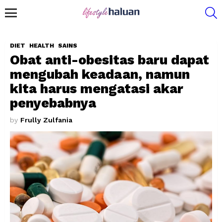
S
Menu
DIET
HEALTH
SAINS
Obat anti-obesitas baru dapat
mengubah keadaan, namun
kita harus mengatasi akar
penyebabnya
by
Frully Zulfania