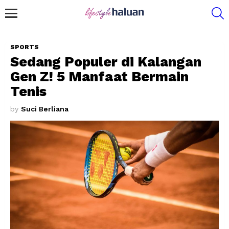
S
Menu
SPORTS
Sedang Populer di Kalangan
Gen Z! 5 Manfaat Bermain
Tenis
by
Suci Berliana