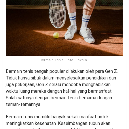
Bermain Tenis. Foto: Pexels
Bermain tenis tengah populer dilakukan oleh para Gen Z.
Tidak hanya sibuk dalam menyelesaikan pendidikan dan
juga pekerjaan, Gen Z selalu mencoba menghabiskan
waktu luang mereka dengan hal-hal yang bermanfaat.
Salah satunya dengan bermain tenis bersama dengan
teman-temannya.
Bermain tenis memiliki banyak sekali manfaat untuk
meningkatkan kesehatan. Keseimbangan tubuh akan