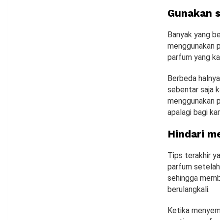
Gunakan s
Banyak yang be
menggunakan pa
parfum yang ka
Berbeda halny
sebentar saja k
menggunakan pa
apalagi bagi ka
Hindari m
Tips terakhir 
parfum setelah
sehingga membu
berulangkali.
Ketika menyemp