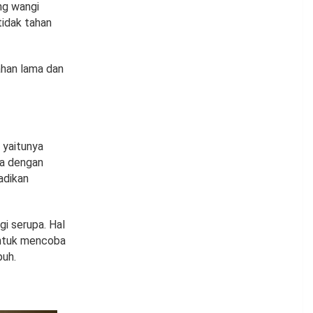
ng wangi
idak tahan
ahan lama dan
 yaitunya
ya dengan
adikan
i serupa. Hal
untuk mencoba
puh.