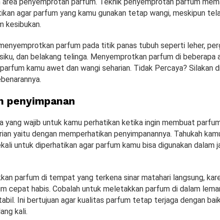
 area penyemprotan parfum. Teknik penyemprotan parfum mem
tikan agar parfum yang kamu gunakan tetap wangi, meskipun tel
 kesibukan.
menyemprotkan parfum pada titik panas tubuh seperti leher, pe
 siku, dan belakang telinga. Menyemprotkan parfum di beberapa a
arfum kamu awet dan wangi seharian. Tidak Percaya? Silakan di
ebenarannya.
n penyimpanan
ya yang wajib untuk kamu perhatikan ketika ingin membuat parfu
rian yaitu dengan memperhatikan penyimpanannya. Tahukah kam
sekali untuk diperhatikan agar parfum kamu bisa digunakan dalam 
kkan parfum di tempat yang terkena sinar matahari langsung, kar
 cepat habis. Cobalah untuk meletakkan parfum di dalam lemar
tabil. Ini bertujuan agar kualitas parfum tetap terjaga dengan bai
ang kali.