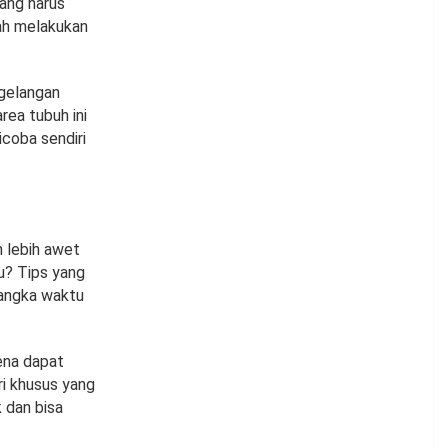
ang harus
ah melakukan
rgelangan
rea tubuh ini
coba sendiri
m lebih awet
u? Tips yang
jangka waktu
ena dapat
i khusus yang
k dan bisa