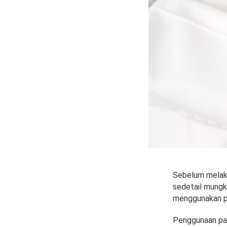
Sebelum melaku
sedetail mungki
menggunakan pa
Penggunaan par