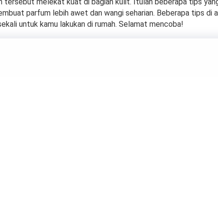
 tersebut melekat kuat di bagian kulit. Itulah beberapa tips yan
embuat parfum lebih awet dan wangi seharian. Beberapa tips di 
ekali untuk kamu lakukan di rumah. Selamat mencoba!
dan Bercahaya! 5 Ti
Merawat Kulit Waja