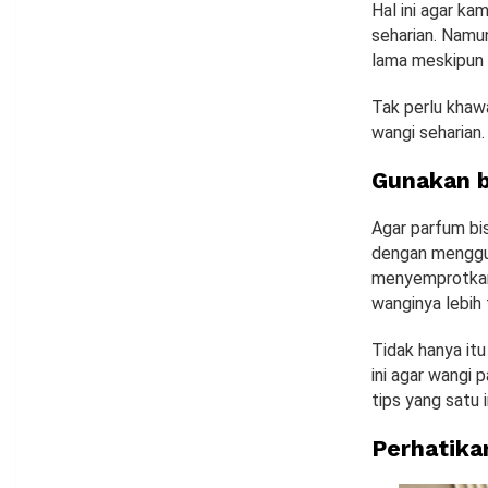
Hal ini agar ka
seharian. Namu
lama meskipun s
Tak perlu khawa
wangi seharian.
Gunakan b
Agar parfum bi
dengan menggun
menyemprotkan 
wanginya lebih 
Tidak hanya it
ini agar wangi
tips yang satu
Perhatika