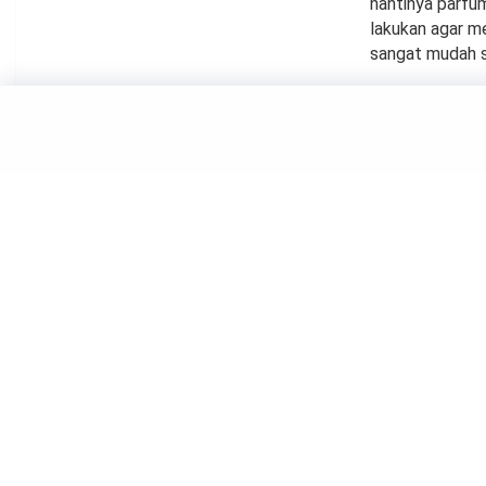
nantinya parfum
lakukan agar m
sangat mudah s
BEAUTY
Mulus 
Mudah 
by
Suci Berliana