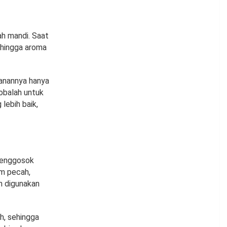
h mandi. Saat
ehingga aroma
anannya hanya
cobalah untuk
lebih baik,
 menggosok
um pecah,
h digunakan
h, sehingga