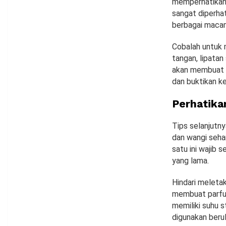
memperhatikan
sangat diperha
berbagai macam
Cobalah untuk 
tangan, lipatan
akan membuat p
dan buktikan k
Perhatika
Tips selanjutn
dan wangi seha
satu ini wajib 
yang lama.
Hindari meleta
membuat parfum
memiliki suhu s
digunakan berul