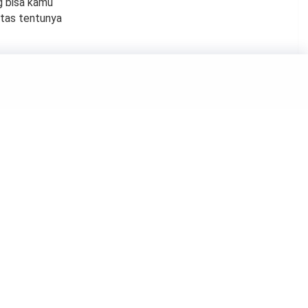
g bisa kamu
atas tentunya
ps
h Pria