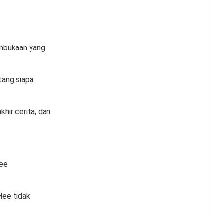
embukaan yang
tang siapa
hir cerita, dan
Hee
Hee tidak