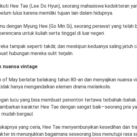
ikuti Hee Tae (Lee Do Hyun), seorang mahasiswa kedokteran ya
lum lulus karena memiliki tujuan lain dalam hidupnya.
u dengan Myung Hee (Go Min Si), seorang perawat yang telah 
berencana untuk kuliah serta tinggal di luar negeri.
a tampak seperti takdir, dan meskipun keduanya saling jatuh cin
at hubungan mereka sulit terjalin.
ik nuansa vintage
 of May berlatar belakang tahun 80-an dan menyajikan nuansa v
i tidak hanya mengandalkan elemen drama melankolis.
gan lucu yang bisa membuat penonton tertawa terbahak-bahak
ambarkan karakter Hee Tae dengan sangat baik—seorang pria y
n mudah bergaul.
 sikapnya yang ceria, Hee Tae menyembunyikan kesedihan dan t
kter ini menunjukkan bagaimana seseorang bisa menutupi rasa sa