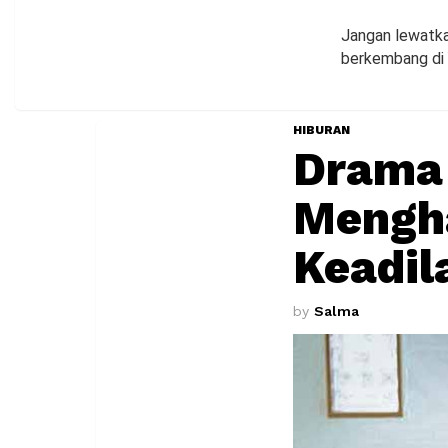
Jangan lewatka
berkembang di 
HIBURAN
Drama
Mengha
Keadil
by
Salma