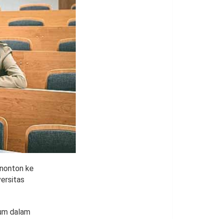
enonton ke
ersitas
kum dalam