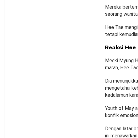
Mereka bertemu
seorang wanita
Hee Tae mengir
tetapi kemudia
Reaksi Hee
Meski Myung He
marah, Hee Tae
Dia menunjukka
mengetahui keb
kedalaman karak
Youth of May a
konflik emosio
Dengan latar be
ini menawarkan