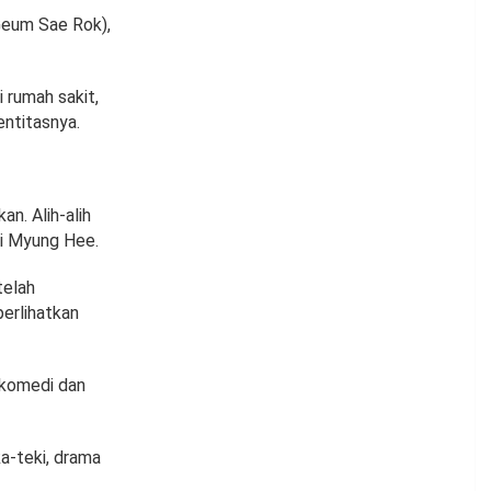
Geum Sae Rok),
 rumah sakit,
ntitasnya.
n. Alih-alih
gi Myung Hee.
telah
erlihatkan
 komedi dan
a-teki, drama