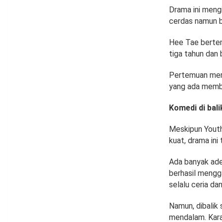
Drama ini meng
cerdas namun be
Hee Tae bertem
tiga tahun dan 
Pertemuan merek
yang ada membu
Komedi di bal
Meskipun Youth
kuat, drama in
Ada banyak ade
berhasil mengg
selalu ceria da
Namun, dibalik
mendalam. Kara