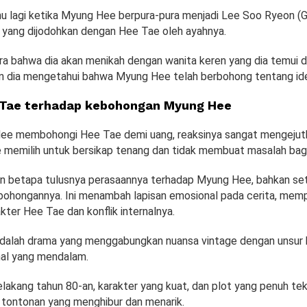
 lagi ketika Myung Hee berpura-pura menjadi Lee Soo Ryeon (
 yang dijodohkan dengan Hee Tae oleh ayahnya.
a bahwa dia akan menikah dengan wanita keren yang dia temui di
n dia mengetahui bahwa Myung Hee telah berbohong tentang ide
 Tae terhadap kebohongan Myung Hee
e membohongi Hee Tae demi uang, reaksinya sangat mengejutka
 memilih untuk bersikap tenang dan tidak membuat masalah ba
n betapa tulusnya perasaannya terhadap Myung Hee, bahkan se
ohongannya. Ini menambah lapisan emosional pada cerita, memp
ter Hee Tae dan konflik internalnya.
dalah drama yang menggabungkan nuansa vintage dengan unsur
nal yang mendalam.
lakang tahun 80-an, karakter yang kuat, dan plot yang penuh tek
 tontonan yang menghibur dan menarik.