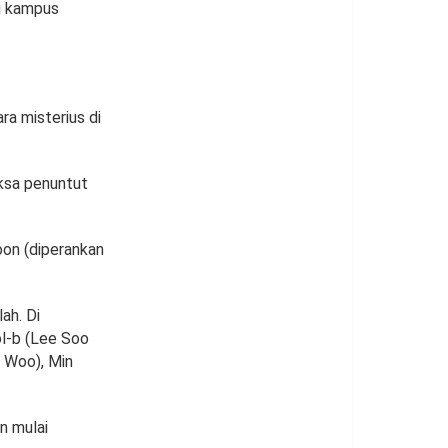
i kampus
a misterius di
ksa penuntut
oon (diperankan
ah. Di
ol-b (Lee Soo
n Woo), Min
n mulai