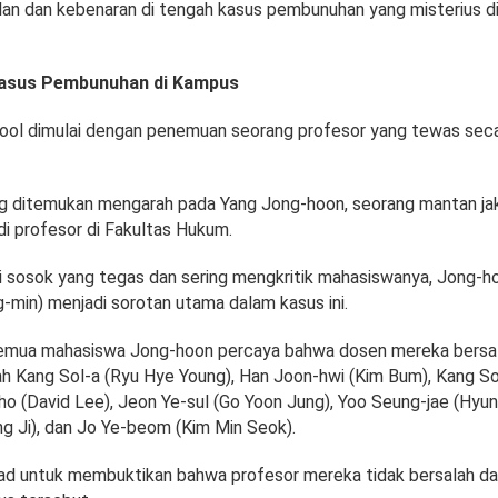
lan dan kebenaran di tengah kasus pembunuhan yang misterius d
Kasus Pembunuhan di Kampus
ool dimulai dengan penemuan seorang profesor yang tewas secar
ng ditemukan mengarah pada Yang Jong-hoon, seorang mantan ja
di profesor di Fakultas Hukum.
i sosok yang tegas dan sering mengkritik mahasiswanya, Jong-h
-min) menjadi sorotan utama dalam kasus ini.
emua mahasiswa Jong-hoon percaya bahwa dosen mereka bersal
ah Kang Sol-a (Ryu Hye Young), Han Joon-hwi (Kim Bum), Kang S
-ho (David Lee), Jeon Ye-sul (Go Yoon Jung), Yoo Seung-jae (Hyu
ng Ji), dan Jo Ye-beom (Kim Min Seok).
d untuk membuktikan bahwa profesor mereka tidak bersalah da