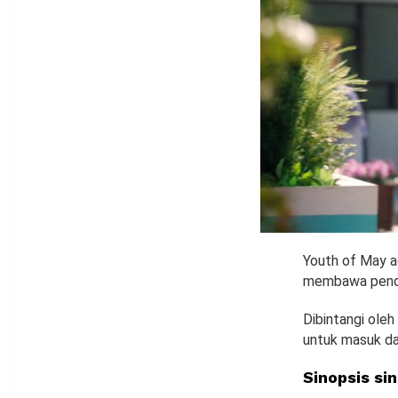
Youth of May a
membawa penon
Dibintangi ole
untuk masuk da
Sinopsis si