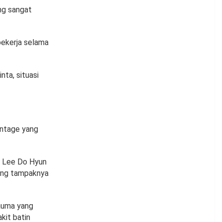
ng sangat
bekerja selama
ta, situasi
intage yang
. Lee Do Hyun
ang tampaknya
rauma yang
kit batin