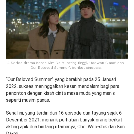
4 Series drama Korea Kim Da Mi rating tinggi, 'Itaewon Class' dan
'Our Beloved Summer', berikut sinopsis.
“Our Beloved Summer” yang berakhir pada 25 Januari
2022, sukses meninggalkan kesan mendalam bagi para
penonton dengan kisah cinta masa muda yang manis
seperti musim panas.
Serial ini, yang terdiri dari 16 episode dan tayang sejak 6
Desember 2021, menarik perhatian banyak orang berkat
akting apik dua bintang utamanya, Choi Woo-shik dan Kim
Da-mi.