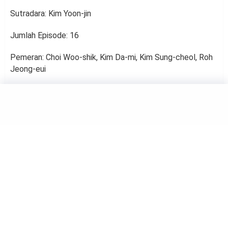
Sutradara: Kim Yoon-jin
Jumlah Episode: 16
Pemeran: Choi Woo-shik, Kim Da-mi, Kim Sung-cheol, Roh
Jeong-eui
HIBURAN
Taxi Driver 2: Aksi Balas
Dendam yang Kembali
Membakar Semangat
Keadilan
by
Salma