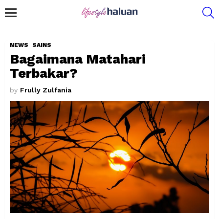
S
Menu
NEWS
SAINS
Bagaimana Matahari
Terbakar?
by
Frully Zulfania