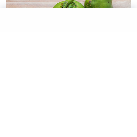
Minuman segar yang sangat cocok dikonsumsi saat cuaca
panas terik yaitu air kelapa muda. Kesegaran dari air kelapa
muda memang akan membuat tubuh terasa lebih
bertenaga. Apalagi kelapa muda bisa ditambahkan dengan
es batu.