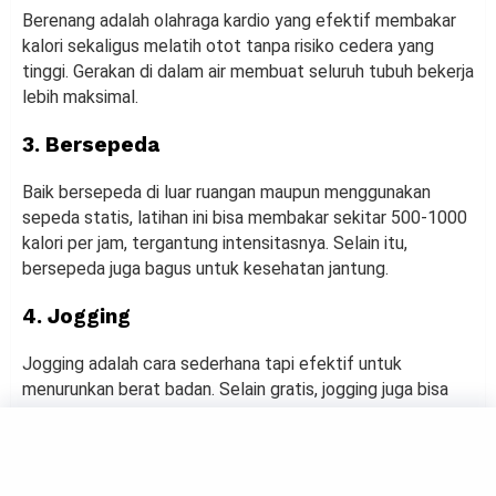
Berenang adalah olahraga kardio yang efektif membakar
kalori sekaligus melatih otot tanpa risiko cedera yang
tinggi. Gerakan di dalam air membuat seluruh tubuh bekerja
lebih maksimal.
3. Bersepeda
Baik bersepeda di luar ruangan maupun menggunakan
sepeda statis, latihan ini bisa membakar sekitar 500-1000
kalori per jam, tergantung intensitasnya. Selain itu,
bersepeda juga bagus untuk kesehatan jantung.
4. Jogging
Jogging adalah cara sederhana tapi efektif untuk
menurunkan berat badan. Selain gratis, jogging juga bisa
dilakukan kapan saja dan di mana saja.
Bahkan, beberapa penelitian menunjukkan bahwa jogging
lebih efektif daripada latihan kekuatan untuk membakar