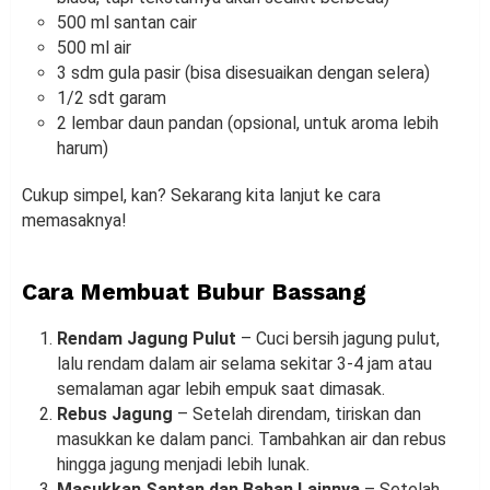
500 ml santan cair
500 ml air
3 sdm gula pasir (bisa disesuaikan dengan selera)
1/2 sdt garam
2 lembar daun pandan (opsional, untuk aroma lebih
harum)
Cukup simpel, kan? Sekarang kita lanjut ke cara
memasaknya!
Cara Membuat Bubur Bassang
Rendam Jagung Pulut
– Cuci bersih jagung pulut,
lalu rendam dalam air selama sekitar 3-4 jam atau
semalaman agar lebih empuk saat dimasak.
Rebus Jagung
– Setelah direndam, tiriskan dan
masukkan ke dalam panci. Tambahkan air dan rebus
hingga jagung menjadi lebih lunak.
Masukkan Santan dan Bahan Lainnya
– Setelah