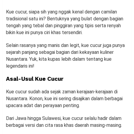
Kue cucur, siapa sih yang nggak kenal dengan camilan
tradisional satu ini? Bentuknya yang bulat dengan bagian
tengah yang tebal dan pinggiran yang tipis serta renyah
bikin kue ini punya ciri khas tersendiri.
Selain rasanya yang manis dan legit, kue cucur juga punya
sejarah panjang sebagai bagian dari kekayaan kuliner
Nusantara. Yuk, kita kupas lebih dalam tentang kue
legendaris ini!
Asal-Usul Kue Cucur
Kue cucur sudah ada sejak zaman kerajaan-kerajaan di
Nusantara. Konon, kue ini sering disajikan dalam berbagai
upacara adat dan perayaan penting.
Dari Jawa hingga Sulawesi, kue cucur selalu hadir dalam
berbagai versi dan cita rasa khas daerah masing-masing.