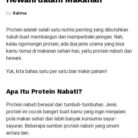
by
Salma
Protein adalah salah satu nutrisi penting yang dibutuhkan
tubuh buat membangun dan memperbaiki jaringan. Nah,
kalau ngomongin protein, ada dua jenis utama yang bisa
kamu temui di makanan sehari-hari, yaitu protein nabati dan
hewani.
Yuk, kita bahas satu per satu biar makin paham!
Apa Itu Protein Nabati?
Protein nabati berasal dari tumbuh-tumbuhan. Jenis
protein ini cocok banget buat kamu yang ingin menjalani
pola makan sehat dan lebih banyak konsumsi sayur-
sayuran. Beberapa sumber protein nabati yang umum
antara lain: