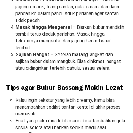
jagung empuk, tuang santan, gula, garam, dan daun
pandan ke dalam panci. Aduk perlahan agar santan
tidak pecah.
Masak hingga Mengental
– Biarkan bubur mendidih
sambil terus diaduk perlahan. Masak hingga
teksturnya mengental dan jagung benar-benar
lembut.
Sajikan Hangat
– Setelah matang, angkat dan
sajikan bubur dalam mangkuk. Bisa dinikmati hangat
atau didinginkan terlebih dahulu, sesuai selera.
Tips agar Bubur Bassang Makin Lezat
Kalau ingin tekstur yang lebih creamy, kamu bisa
menambahkan sedikit santan kental di akhir proses
memasak.
Buat yang suka rasa lebih manis, bisa tambahkan gula
sesuai selera atau bahkan sedikit madu saat