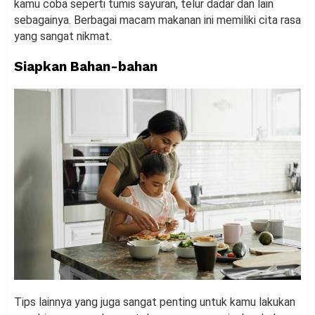
kamu coba seperti tumis sayuran, telur dadar dan lain
sebagainya. Berbagai macam makanan ini memiliki cita rasa
yang sangat nikmat.
Siapkan Bahan-bahan
Tips lainnya yang juga sangat penting untuk kamu lakukan