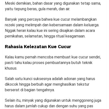
Meski demikian, bahan dasar yang digunakan tetap sama,
yaitu tepung beras, gula merah, dan air.
Banyak yang percaya bahwa kue cucur melambangkan
rezeki yang melimpah dan kebersamaan dalam keluarga.
Nggak heran kalau kue ini sering disajikan dalam acara
pernikahan, selamatan, hingga ritual keagamaan.
Rahasia Kelezatan Kue Cucur
Kalau kamu pernah mencoba membuat kue cucur sendiri,
pasti tahu kalau proses pembuatannya butuh teknik
khusus.
Salah satu kunci suksesnya adalah adonan yang harus
dikocok hingga berbuih agar menghasilkan tekstur
berserat di bagian tengahnya.
Selain itu, minyak yang digunakan untuk menggoreng juga
harus dalam jumlah cukup dan dengan suhu yang pas