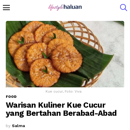
S
Menu
Kue cucur, Foto: Viva
FOOD
Warisan Kuliner Kue Cucur
yang Bertahan Berabad-Abad
by
Salma