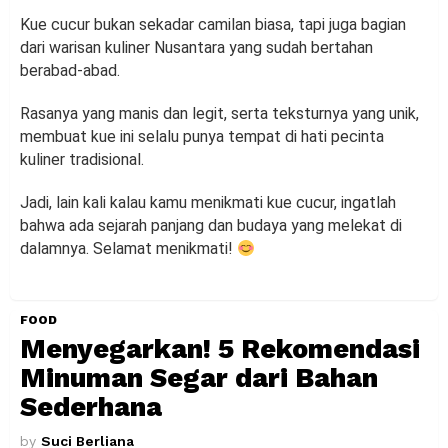
Kue cucur bukan sekadar camilan biasa, tapi juga bagian
dari warisan kuliner Nusantara yang sudah bertahan
berabad-abad.
Rasanya yang manis dan legit, serta teksturnya yang unik,
membuat kue ini selalu punya tempat di hati pecinta
kuliner tradisional.
Jadi, lain kali kalau kamu menikmati kue cucur, ingatlah
bahwa ada sejarah panjang dan budaya yang melekat di
dalamnya. Selamat menikmati!
FOOD
Menyegarkan! 5 Rekomendasi
Minuman Segar dari Bahan
Sederhana
by
Suci Berliana