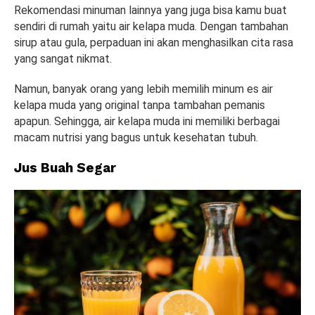
Rekomendasi minuman lainnya yang juga bisa kamu buat
sendiri di rumah yaitu air kelapa muda. Dengan tambahan
sirup atau gula, perpaduan ini akan menghasilkan cita rasa
yang sangat nikmat.
Namun, banyak orang yang lebih memilih minum es air
kelapa muda yang original tanpa tambahan pemanis
apapun. Sehingga, air kelapa muda ini memiliki berbagai
macam nutrisi yang bagus untuk kesehatan tubuh.
Jus Buah Segar