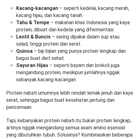
Kacang-kacangan
– seperti kedelai, kacang merah,
kacang hijau, dan kacang tanah.
Tahu & Tempe
– makanan khas Indonesia yang kaya
protein, dibuat dari kedelai yang difermentasi.
Lentil & Buncis
– sering dipakai dalam sup atau
salad, tinggi protein dan serat.
Quinoa
– biji-bijian yang punya protein lengkap dan
bagus buat diet sehat.
Sayuran Hijau
– seperti bayam dan brokoli juga
mengandung protein, meskipun jumlahnya nggak
sebanyak kacang-kacangan.
Protein nabati umumnya lebih rendah lemak jenuh dan kaya
serat, sehingga bagus buat kesehatan jantung dan
pencernaan.
Tapi, kebanyakan protein nabati itu bukan protein lengkap,
artinya nggak mengandung semua asam amino esensial
yang dibutuhkan tubuh. Solusinya? Kombinasikan beberapa