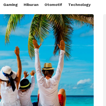
Gaming
Hiburan
Otomotif
Technology