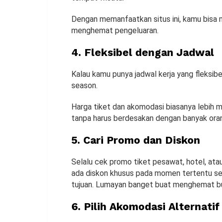
Dengan memanfaatkan situs ini, kamu bisa
menghemat pengeluaran.
4. Fleksibel dengan Jadwal
Kalau kamu punya jadwal kerja yang fleksibel
season.
Harga tiket dan akomodasi biasanya lebih 
tanpa harus berdesakan dengan banyak ora
5. Cari Promo dan Diskon
Selalu cek promo tiket pesawat, hotel, ata
ada diskon khusus pada momen tertentu sepe
tujuan. Lumayan banget buat menghemat bu
6. Pilih Akomodasi Alternatif