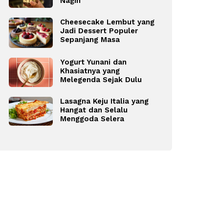
Nagih
Cheesecake Lembut yang
Jadi Dessert Populer
Sepanjang Masa
Yogurt Yunani dan
Khasiatnya yang
Melegenda Sejak Dulu
Lasagna Keju Italia yang
Hangat dan Selalu
Menggoda Selera