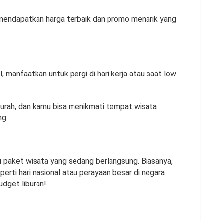
 mendapatkan harga terbaik dan promo menarik yang
, manfaatkan untuk pergi di hari kerja atau saat low
murah, dan kamu bisa menikmati tempat wisata
ng.
u paket wisata yang sedang berlangsung. Biasanya,
rti hari nasional atau perayaan besar di negara
dget liburan!