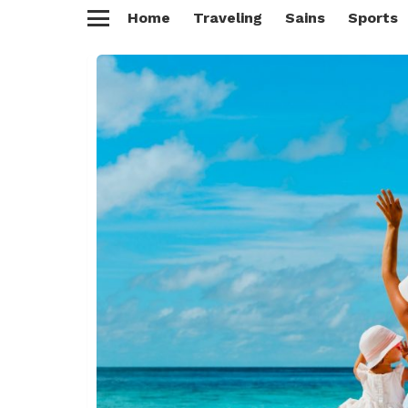
Home
Traveling
Sains
Sports
Menu