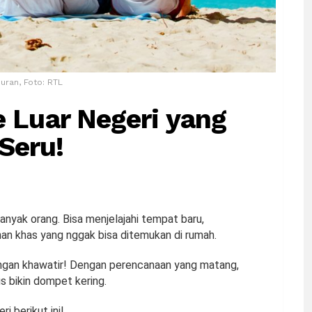
buran, Foto: RTL
e Luar Negeri yang
Seru!
 banyak orang. Bisa menjelajahi tempat baru,
an khas yang nggak bisa ditemukan di rumah.
 Jangan khawatir! Dengan perencanaan yang matang,
us bikin dompet kering.
i berikut ini!