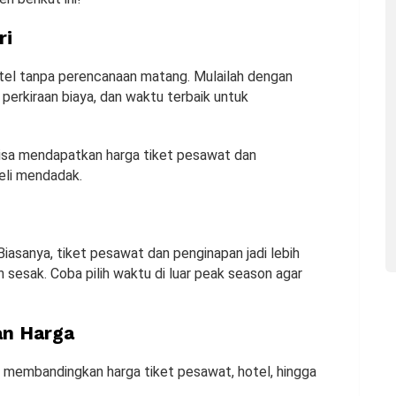
ri
otel tanpa perencanaan matang. Mulailah dengan
, perkiraan biaya, dan waktu terbaik untuk
 bisa mendapatkan harga tiket pesawat dan
eli mendadak.
. Biasanya, tiket pesawat dan penginapan jadi lebih
 sesak. Coba pilih waktu di luar peak season agar
an Harga
 membandingkan harga tiket pesawat, hotel, hingga