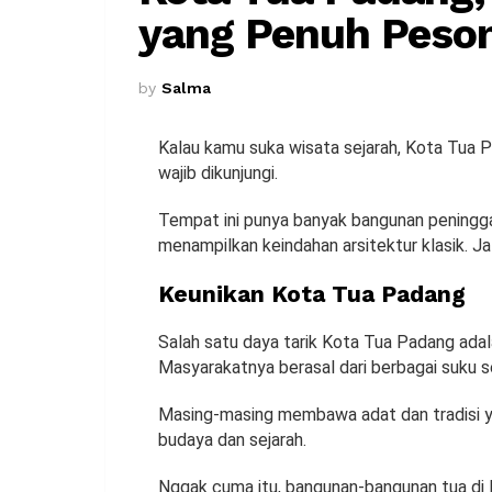
yang Penuh Peso
by
Salma
Kalau kamu suka wisata sejarah, Kota Tua P
wajib dikunjungi.
Tempat ini punya banyak bangunan peningga
menampilkan keindahan arsitektur klasik. Jala
Keunikan Kota Tua Padang
Salah satu daya tarik Kota Tua Padang ada
Masyarakatnya berasal dari berbagai suku s
Masing-masing membawa adat dan tradisi ya
budaya dan sejarah.
Nggak cuma itu, bangunan-bangunan tua di K