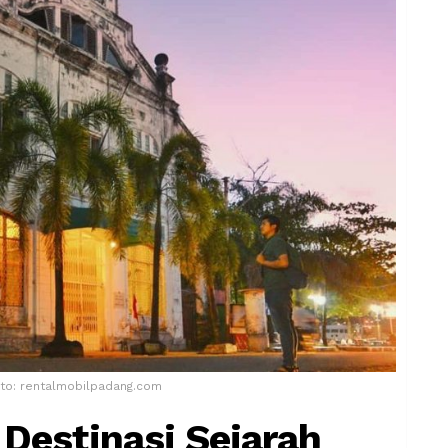
oto: rentalmobilpadang.com
Destinasi Sejarah