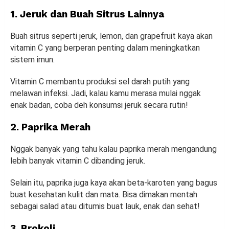
1. Jeruk dan Buah Sitrus Lainnya
Buah sitrus seperti jeruk, lemon, dan grapefruit kaya akan
vitamin C yang berperan penting dalam meningkatkan
sistem imun.
Vitamin C membantu produksi sel darah putih yang
melawan infeksi. Jadi, kalau kamu merasa mulai nggak
enak badan, coba deh konsumsi jeruk secara rutin!
2. Paprika Merah
Nggak banyak yang tahu kalau paprika merah mengandung
lebih banyak vitamin C dibanding jeruk.
Selain itu, paprika juga kaya akan beta-karoten yang bagus
buat kesehatan kulit dan mata. Bisa dimakan mentah
sebagai salad atau ditumis buat lauk, enak dan sehat!
3. Brokoli