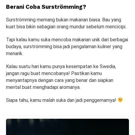
Berani Coba Surströmming?
Surströmming memang bukan makanan biasa. Bau yang
kuat bisa bikin sebagian orang mundur sebelum mencicipi.
Tapi kalau kamu suka mencoba makanan unik dari berbagai
budaya, surströmming bisa jadi pengalaman kuliner yang
menarik.
Kalau suatu hari kamu punya kesempatan ke Swedia,
jangan ragu buat mencobanya! Pastikan kamu
menyantapnya dengan cara yang benar dan siapkan
mental buat menghadapi aromanya.
Siapa tahu, kamu malah suka dan jadi penggemarnya!