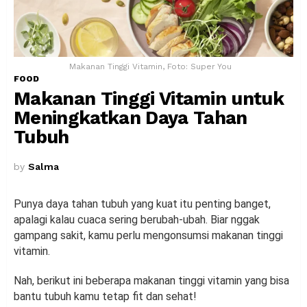
Makanan Tinggi Vitamin, Foto: Super You
FOOD
Makanan Tinggi Vitamin untuk
Meningkatkan Daya Tahan
Tubuh
by
Salma
Punya daya tahan tubuh yang kuat itu penting banget,
apalagi kalau cuaca sering berubah-ubah. Biar nggak
gampang sakit, kamu perlu mengonsumsi makanan tinggi
vitamin.
Nah, berikut ini beberapa makanan tinggi vitamin yang bisa
bantu tubuh kamu tetap fit dan sehat!