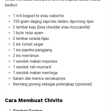
berikut:
1 roti baguette atau ciabatta
150 gram daging sapi has dalam, dipotong tipis
2 lembar keju (bisa cheddar atau mozzarella)
1 butir telur ayam
2 lembar selada hijau
2 iris tomat segar
1 iris paprika panggang
2 iris mentimun
1 sendok makan mayones
1 sendok teh mustard
1 sendok makan mentega
Garam dan merica secukupnya
Kentang goreng sebagai pelengkap (opsional)
Cara Membuat Chivito
Siapkan Daging: