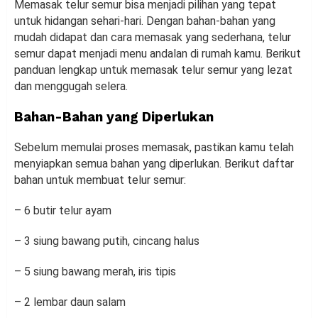
Memasak telur semur bisa menjadi pilihan yang tepat
untuk hidangan sehari-hari. Dengan bahan-bahan yang
mudah didapat dan cara memasak yang sederhana, telur
semur dapat menjadi menu andalan di rumah kamu. Berikut
panduan lengkap untuk memasak telur semur yang lezat
dan menggugah selera.
Bahan-Bahan yang Diperlukan
Sebelum memulai proses memasak, pastikan kamu telah
menyiapkan semua bahan yang diperlukan. Berikut daftar
bahan untuk membuat telur semur:
– 6 butir telur ayam
– 3 siung bawang putih, cincang halus
– 5 siung bawang merah, iris tipis
– 2 lembar daun salam