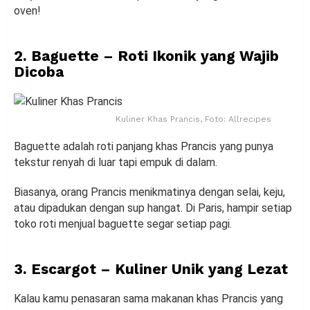
oven!
2. Baguette – Roti Ikonik yang Wajib
Dicoba
Kuliner Khas Prancis, Foto: Allrecipes
Baguette adalah roti panjang khas Prancis yang punya
tekstur renyah di luar tapi empuk di dalam.
Biasanya, orang Prancis menikmatinya dengan selai, keju,
atau dipadukan dengan sup hangat. Di Paris, hampir setiap
toko roti menjual baguette segar setiap pagi.
3. Escargot – Kuliner Unik yang Lezat
Kalau kamu penasaran sama makanan khas Prancis yang