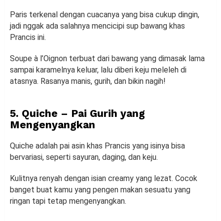
Paris terkenal dengan cuacanya yang bisa cukup dingin,
jadi nggak ada salahnya mencicipi sup bawang khas
Prancis ini.
Soupe à l’Oignon terbuat dari bawang yang dimasak lama
sampai karamelnya keluar, lalu diberi keju meleleh di
atasnya. Rasanya manis, gurih, dan bikin nagih!
5. Quiche – Pai Gurih yang
Mengenyangkan
Quiche adalah pai asin khas Prancis yang isinya bisa
bervariasi, seperti sayuran, daging, dan keju.
Kulitnya renyah dengan isian creamy yang lezat. Cocok
banget buat kamu yang pengen makan sesuatu yang
ringan tapi tetap mengenyangkan.