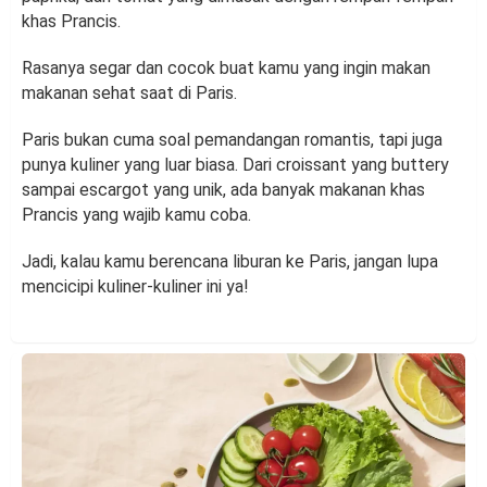
khas Prancis.
Rasanya segar dan cocok buat kamu yang ingin makan
makanan sehat saat di Paris.
Paris bukan cuma soal pemandangan romantis, tapi juga
punya kuliner yang luar biasa. Dari croissant yang buttery
sampai escargot yang unik, ada banyak makanan khas
Prancis yang wajib kamu coba.
Jadi, kalau kamu berencana liburan ke Paris, jangan lupa
mencicipi kuliner-kuliner ini ya!