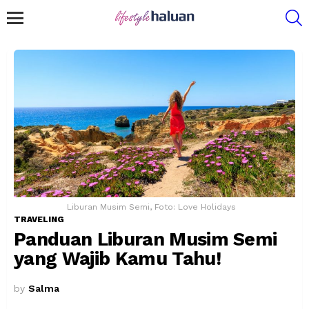
S
Menu
Liburan Musim Semi, Foto: Love Holidays
TRAVELING
Panduan Liburan Musim Semi
yang Wajib Kamu Tahu!
by
Salma