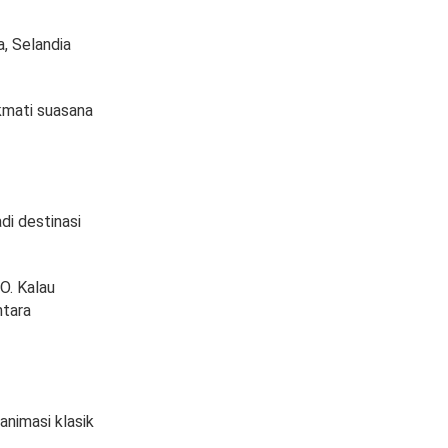
, Selandia
kmati suasana
di destinasi
O. Kalau
ntara
animasi klasik