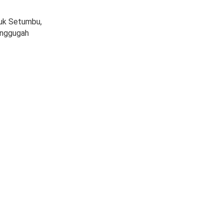
huk Setumbu,
menggugah