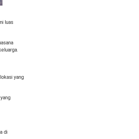
ni luas
suasana
keluarga.
 lokasi yang
 yang
a di