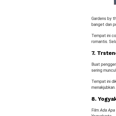
Gardens by th
banget dan pu
Tempat ini co
romantis. Sel
7. Trste
Buat penggem
sering muncul 
Tempat ini d
menakjubkan. 
8. Yogya
Film
Ada Apa 