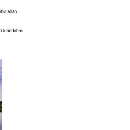
ebelahan
ti keindahan