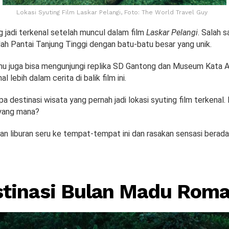
Lokasi Syuting Film Laskar Pelangi, Foto: The World Travel Guy
g jadi terkenal setelah muncul dalam film
Laskar Pelangi
. Salah 
lah Pantai Tanjung Tinggi dengan batu-batu besar yang unik.
amu juga bisa mengunjungi replika SD Gantong dan Museum Kata A
 lebih dalam cerita di balik film ini.
pa destinasi wisata yang pernah jadi lokasi syuting film terkenal.
 yang mana?
an liburan seru ke tempat-tempat ini dan rasakan sensasi berada d
tinasi Bulan Madu Roman