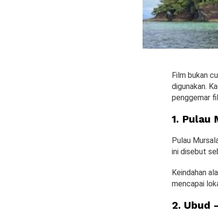
Film bukan cu
digunakan. Kad
penggemar fil
1. Pulau
Pulau Mursala
ini disebut se
Keindahan ala
mencapai loka
2. Ubud –