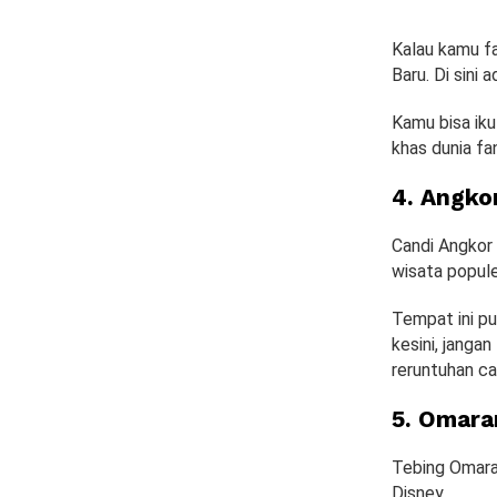
Kalau kamu f
Baru. Di sini
Kamu bisa iku
khas dunia fan
4. Angko
Candi Angkor
wisata popule
Tempat ini pu
kesini, janga
reruntuhan ca
5. Omara
Tebing Omaram
Disney.