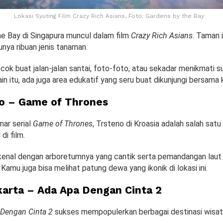
Lokasi Syuting Film Crazy Rich Asians, Foto: Gardens by the Bay
e Bay di Singapura muncul dalam film
Crazy Rich Asians
. Taman i
nya ribuan jenis tanaman.
cok buat jalan-jalan santai, foto-foto, atau sekadar menikmati 
ain itu, ada juga area edukatif yang seru buat dikunjungi bersama 
no – Game of Thrones
ar serial
Game of Thrones
, Trsteno di Kroasia adalah salah satu
di film.
ikenal dengan arboretumnya yang cantik serta pemandangan laut
Kamu juga bisa melihat patung dewa yang ikonik di lokasi ini.
karta – Ada Apa Dengan Cinta 2
Dengan Cinta 2
sukses mempopulerkan berbagai destinasi wisat