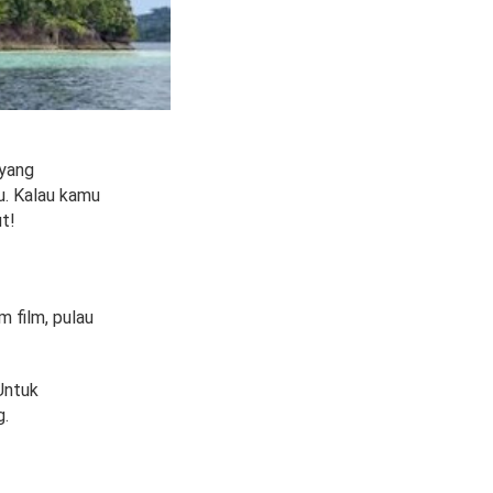
 yang
ru. Kalau kamu
t!
m film, pulau
 Untuk
g.