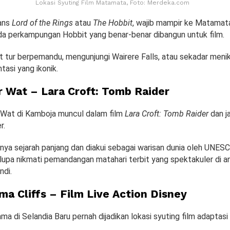
Lokasi Syuting Film Matamata, Foto: Merdeka.com
ans
Lord of the Rings
atau
The Hobbit
, wajib mampir ke Matamata
 ada perkampungan Hobbit yang benar-benar dibangun untuk film.
t tur berpemandu, mengunjungi Wairere Falls, atau sekadar meni
tasi yang ikonik.
r Wat – Lara Croft: Tomb Raider
 Wat di Kamboja muncul dalam film
Lara Croft: Tomb Raider
dan ja
r.
nya sejarah panjang dan diakui sebagai warisan dunia oleh UNESC
n lupa nikmati pemandangan matahari terbit yang spektakuler di a
ndi.
ma Cliffs – Film Live Action Disney
a di Selandia Baru pernah dijadikan lokasi syuting film adaptasi 