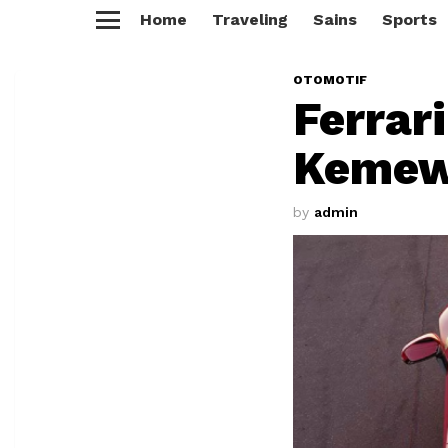
Home
Traveling
Sains
Sports
Menu
OTOMOTIF
Ferrar
Kemew
by
admin