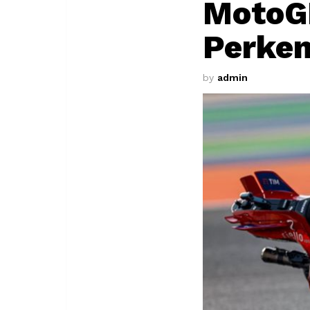
MotoGP
Perkem
by
admin