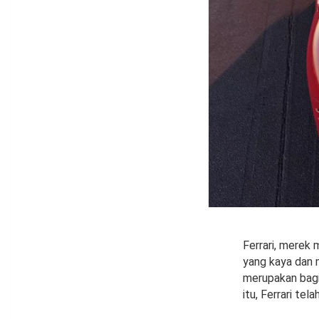
Ferrari, merek
yang kaya dan m
merupakan bagia
itu, Ferrari te