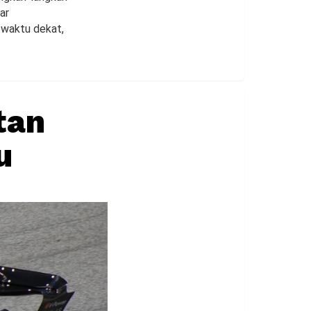
ar
 waktu dekat,
tan
u