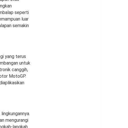
angkan
mbalap seperti
kemampuan luar
balapan semakin
gi yang terus
gembangan untuk
ronik canggih,
motor MotoGP.
diaplikasikan
 lingkungannya.
gan mengurangi
ngkah-langkah