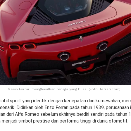
Mesin Ferrari menghasilkan tenaga yang buas. (Foto: ferrari.com)
 mobil sport yang identik dengan kecepatan dan kemewahan, memil
enarik. Didirikan oleh Enzo Ferrari pada tahun 1939, perusahaan 
n dari Alfa Romeo sebelum akhirnya berdiri sendiri pada tahun 
lah menjadi simbol prestise dan performa tinggi di dunia otomotif.