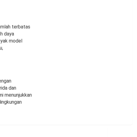
jumlah terbatas
ah daya
anyak model
u,
dengan
rida dan
ini menunjukkan
lingkungan