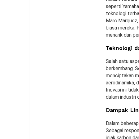
seperti Yamaha
teknologi terb
Marc Marquez, 
biasa mereka. P
menarik dan pe
Teknologi d
Salah satu asp
berkembang. Se
menciptakan mot
aerodinamika, 
Inovasi ini tida
dalam industri
Dampak Lin
Dalam beberapa
Sebagai respon
jejak karbon d