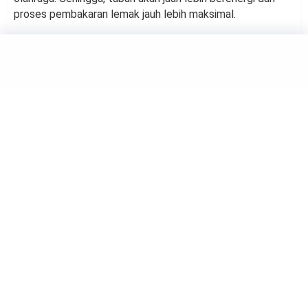
proses pembakaran lemak jauh lebih maksimal.
DIET
Dijamin Berhasil! 5 Hal ini
Wajib Dihindari saat Sedang
Diet
by
Suci Berliana