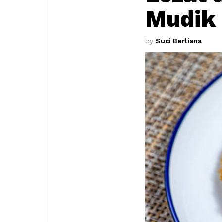
Mudik
by
Suci Berliana