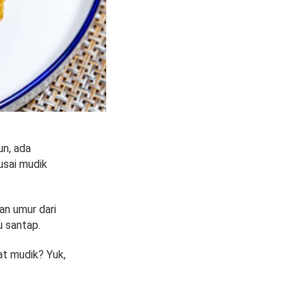
n, ada
usai mudik
an umur dari
 santap.
at mudik? Yuk,