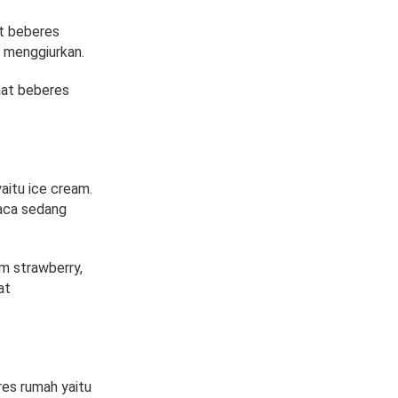
at beberes
n menggiurkan.
aat beberes
aitu ice cream.
uaca sedang
m strawberry,
at
es rumah yaitu