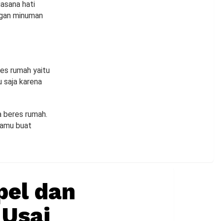
asana hati
ngan minuman
es rumah yaitu
u saja karena
a beres rumah.
kamu buat
pel dan
 Usai