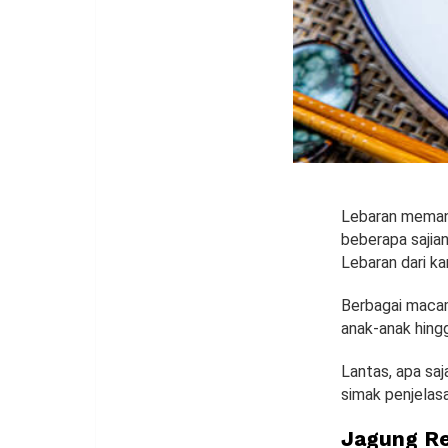
Lebaran meman
beberapa sajia
Lebaran dari k
Berbagai macam
anak-anak hing
Lantas, apa saj
simak penjelasa
Jagung R