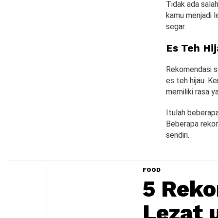
Tidak ada sala
kamu menjadi l
segar.
Es Teh Hi
Rekomendasi sa
es teh hijau. K
memiliki rasa y
Itulah beberap
Beberapa rekom
sendiri.
FOOD
5 Reko
Lezat 