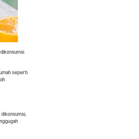
 dikonsumsi.
umah seperti
bih
 dikonsumsi,
enggugah