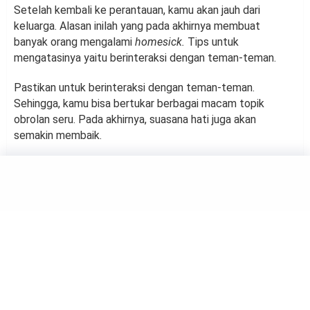
Setelah kembali ke perantauan, kamu akan jauh dari
keluarga. Alasan inilah yang pada akhirnya membuat
banyak orang mengalami
homesick.
Tips
untuk
mengatasinya yaitu berinteraksi dengan teman-teman.
Pastikan untuk berinteraksi dengan teman-teman.
Sehingga, kamu bisa bertukar berbagai macam topik
obrolan seru. Pada akhirnya, suasana hati juga akan
semakin membaik.
HOMEY
Bersih-Bersih Rumah Setelah
Lebaran: Tips Efektif dan
Praktis
by
Suci Berliana